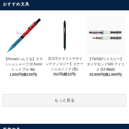
おすすめ文具
【CDT/クラフトデザイ
【Pentel/ぺんてる】スマ
【TWSBI/ツイスビー】
ンテクノロジー】エナー
ッシュシャープ (0.5mm/
ダイヤモンド580 アイリ
ジェルノック (黒)
レッドブルｰ軸)
ス (EF/極細)
352円(税32円)
1,650円(税150円)
20,900円(税1,900円)
もっと見る