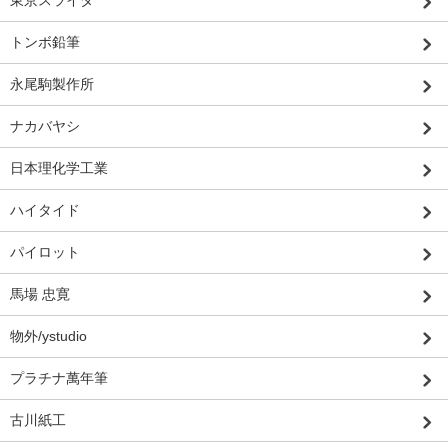
東京スライダ
トンボ鉛筆
永尾駒製作所
ナカバヤシ
日本理化学工業
ハイタイド
パイロット
馬場 忠寛
物外/ystudio
プラチナ萬年筆
古川紙工