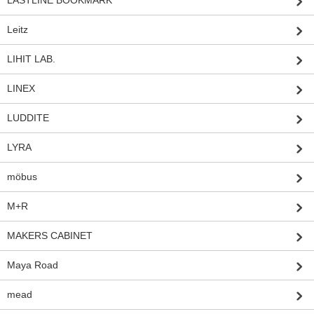
LASTLINE BOOKMARK
Leitz
LIHIT LAB.
LINEX
LUDDITE
LYRA
möbus
M+R
MAKERS CABINET
Maya Road
mead