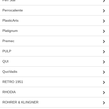
Pen Star
Perrocaliente
PlasticArts
Platignum
Premec
PULP
QUI
QuoVadis
RETRO 1951
RHODIA
ROHRER & KLINGNER