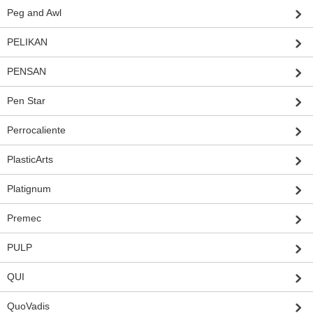
Peg and Awl
PELIKAN
PENSAN
Pen Star
Perrocaliente
PlasticArts
Platignum
Premec
PULP
QUI
QuoVadis