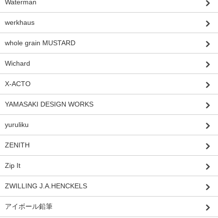
Waterman
werkhaus
whole grain MUSTARD
Wichard
X-ACTO
YAMASAKI DESIGN WORKS
yuruliku
ZENITH
Zip It
ZWILLING J.A.HENCKELS
アイボール鉛筆