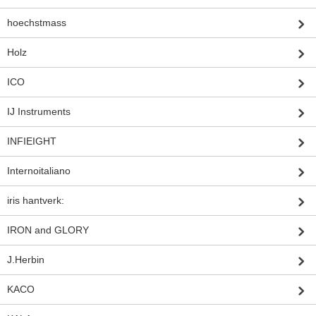
hoechstmass
Holz
ICO
IJ Instruments
INFIEIGHT
Internoitaliano
iris hantverk:
IRON and GLORY
J.Herbin
KACO