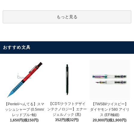
もっと見る
おすすめ文具
【CDT/クラフトデザイ
【Pentel/ぺんてる】スマ
【TWSBI/ツイスビー】
ンテクノロジー】エナー
ッシュシャープ (0.5mm/
ダイヤモンド580 アイリ
ジェルノック (黒)
レッドブルｰ軸)
ス (EF/極細)
352円(税32円)
1,650円(税150円)
20,900円(税1,900円)