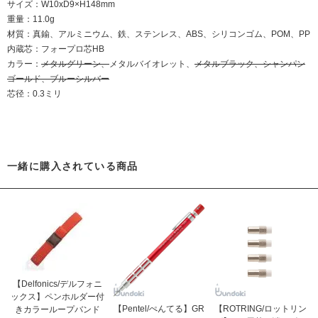
サイズ：W10xD9×H148mm
重量：11.0g
材質：真鍮、アルミニウム、鉄、ステンレス、ABS、シリコンゴム、POM、PP
内蔵芯：フォープロ芯HB
カラー：
メタルグリーン、
メタルバイオレット、
メタルブラック、シャンパン
ゴールド、ブルーシルバー
芯径：0.3ミリ
一緒に購入されている商品
【Delfonics/デルフォニ
ックス】ペンホルダー付
【Pentel/ぺんてる】GR
【ROTRING/ロットリン
きカラーループバンド