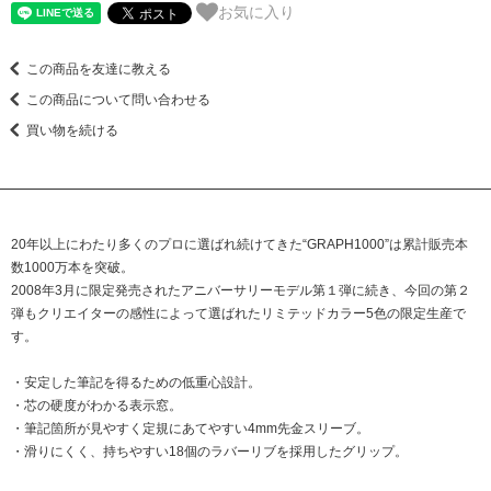
お気に入り
この商品を友達に教える
この商品について問い合わせる
買い物を続ける
20年以上にわたり多くのプロに選ばれ続けてきた“GRAPH1000”は累計販売本
数1000万本を突破。
2008年3月に限定発売されたアニバーサリーモデル第１弾に続き、今回の第２
弾もクリエイターの感性によって選ばれたリミテッドカラー5色の限定生産で
す。
・安定した筆記を得るための低重心設計。
・芯の硬度がわかる表示窓。
・筆記箇所が見やすく定規にあてやすい4mm先金スリーブ。
・滑りにくく、持ちやすい18個のラバーリブを採用したグリップ。