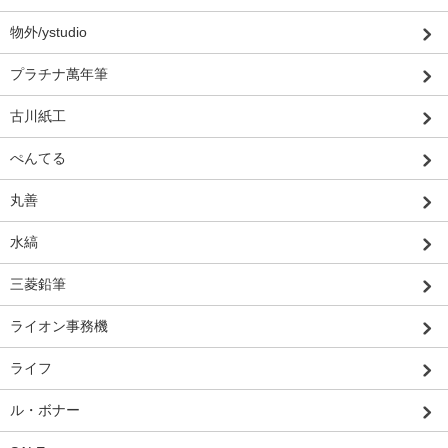
物外/ystudio
プラチナ萬年筆
古川紙工
ぺんてる
丸善
水縞
三菱鉛筆
ライオン事務機
ライフ
ル・ボナー