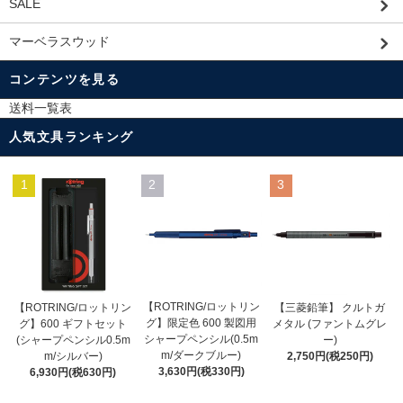
SALE
マーベラスウッド
コンテンツを見る
送料一覧表
人気文具ランキング
1
2
3
【ROTRING/ロットリン
【ROTRING/ロットリン
【三菱鉛筆】 クルトガ
グ】限定色 600 製図用
グ】600 ギフトセット
メタル (ファントムグレ
シャープペンシル(0.5m
(シャープペンシル0.5m
ー)
m/ダークブルー)
m/シルバー)
2,750円(税250円)
3,630円(税330円)
6,930円(税630円)