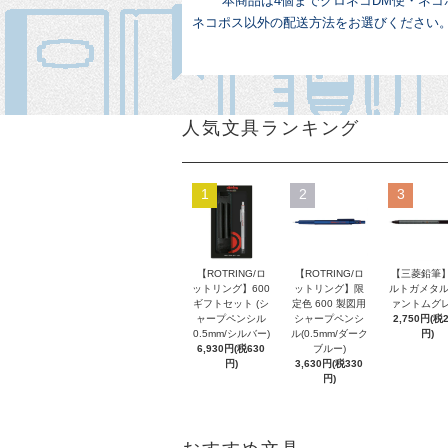
本商品は4個までクロネコDM便・ネ
ネコポス以外の配送方法をお選びください
人気文具ランキング
1
2
3
【ROTRING/ロ
【ROTRING/ロ
【三菱鉛筆】
ットリング】600
ットリング】限
ルトガメタル
ギフトセット (シ
定色 600 製図用
ァントムグレ
ャープペンシル
シャープペンシ
2,750円(税
0.5mm/シルバー)
ル(0.5mm/ダーク
円)
6,930円(税630
ブルー)
円)
3,630円(税330
円)