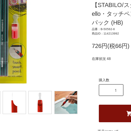
【STABILO/スタ
ello・タッ
パック (HB)
品番：B-50562-6
商品ID：114213992
726円(税66円)
在庫状況 48
購入数