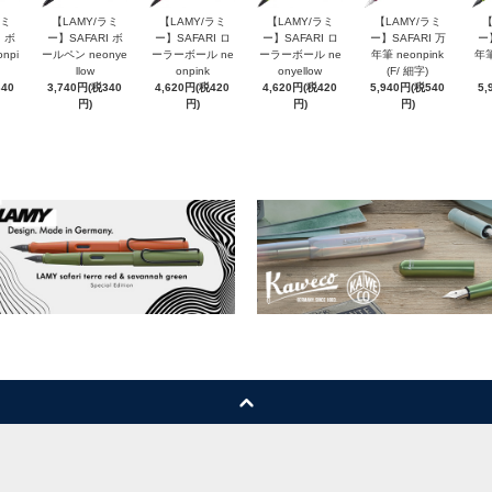
ラミ
【LAMY/ラミ
【LAMY/ラミ
【LAMY/ラミ
【LAMY/ラミ
【
 ボ
ー】SAFARI ボ
ー】SAFARI ロ
ー】SAFARI ロ
ー】SAFARI 万
ー
npi
ールペン neonye
ーラーボール ne
ーラーボール ne
年筆 neonpink
年筆
llow
onpink
onyellow
(F/ 細字)
340
3,740円(税340
4,620円(税420
4,620円(税420
5,940円(税540
5,
円)
円)
円)
円)