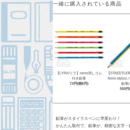
一緒に購入されている商品
【LYRA/リラ】neon消しゴム
【STAEDTL
付き鉛筆
Noris sty
73円(税6円)
鉛筆(
550円
鉛筆がスタイラスペンに早変わり！
かんたん取付で、鉛筆が、精密な文字・