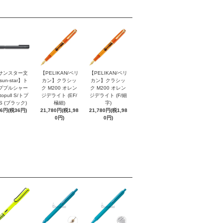
サンスター文
【PELIKAN/ペリ
【PELIKAN/ペリ
sun-star】ト
カン】クラシッ
カン】クラシッ
ププルシャー
ク M200 オレン
ク M200 オレン
topull S/トプ
ジデライト (EF/
ジデライト (F/細
S (ブラック)
極細)
字)
96円(税36円)
21,780円(税1,98
21,780円(税1,98
0円)
0円)