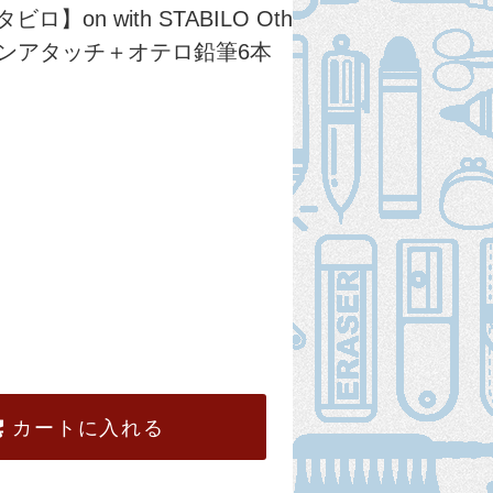
ビロ】on with STABILO Oth
チペンアタッチ＋オテロ鉛筆6本
カートに入れる