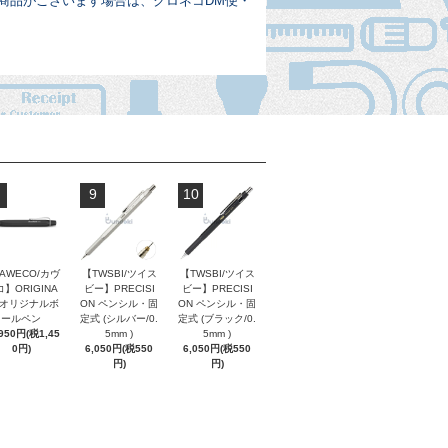
商品がございます場合は、クロネコDM便・
9
10
AWECO/カヴ
【TWSBI/ツイス
【TWSBI/ツイス
】ORIGINA
ビー】PRECISI
ビー】PRECISI
/ オリジナルボ
ON ペンシル・固
ON ペンシル・固
ールペン
定式 (シルバー/0.
定式 (ブラック/0.
,950円(税1,45
5mm )
5mm )
0円)
6,050円(税550
6,050円(税550
円)
円)