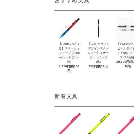
おすすめ文具
【Pentel/ぺんて
【CDT/クラフト
【TWSBI/
る】スマッシュ
デザインテクノ
ビー】ダイ
シャープ (0.5m
ロジー】エナー
ンド580 ア
m/レッドブルｰ
ジェルノック
ス (EF/極
軸)
(黒)
20,900円(税1
1,650円(税150
352円(税32円)
0円)
円)
新着文具