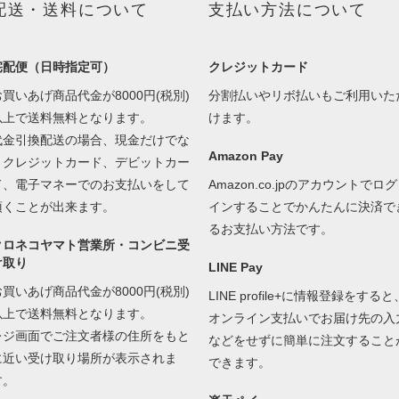
配送・送料について
支払い方法について
宅配便（日時指定可）
クレジットカード
お買いあげ商品代金が8000円(税別)
分割払いやリボ払いもご利用いた
以上で送料無料となります。
けます。
代金引換配送の場合、現金だけでな
Amazon Pay
くクレジットカード、デビットカー
ド、電子マネーでのお支払いをして
Amazon.co.jpのアカウントでログ
頂くことが出来ます。
インすることでかんたんに決済で
るお支払い方法です。
クロネコヤマト営業所・コンビニ受
け取り
LINE Pay
お買いあげ商品代金が8000円(税別)
LINE profile+に情報登録をすると
以上で送料無料となります。
オンライン支払いでお届け先の入
レジ画面でご注文者様の住所をもと
などをせずに簡単に注文すること
に近い受け取り場所が表示されま
できます。
す。