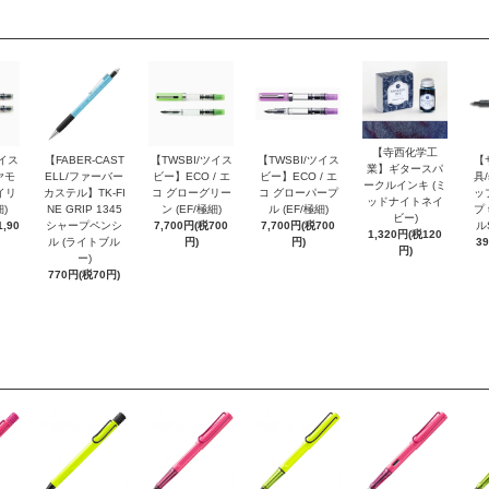
【寺西化学工
ツイス
【FABER-CAST
【TWSBI/ツイス
【TWSBI/ツイス
【
業】ギタースパ
ヤモ
ELL/ファーバー
ビー】ECO / エ
ビー】ECO / エ
具/
ークルインキ (ミ
イリ
カステル】TK-FI
コ グローグリー
コ グローパープ
ッ
ッドナイトネイ
細)
NE GRIP 1345
ン (EF/極細)
ル (EF/極細)
プ 
ビー)
,90
シャープペンシ
7,700円(税700
7,700円(税700
ル
1,320円(税120
ル (ライトブル
円)
円)
3
円)
ー)
770円(税70円)