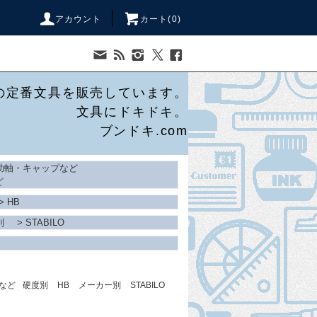
アカウント
カート(
0
)
の定番文具を販売しています。
文具にドキドキ。
ブンドキ.com
助軸・キャップなど
ど
>
HB
別
>
STABILO
など
硬度別
HB
メーカー別
STABILO