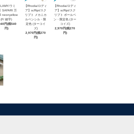
LAMY/ラミ
【Rhodia/ロディ
【Rhodia/ロディ
】SAFARI 万
ア】scRipt/スク
ア】scRipt/スク
 neonyellow
リプト メカニカ
リプト ボールペ
(F/ 細字)
ルペンシル・限
ン・限定色 (ター
940円(税540
定色 (ターコイ
コイズ)
円)
ズ)
2,970円(税270
2,970円(税270
円)
円)