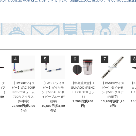
コポスでの配送を承ることができますが、5個以上のご注文や、その他のご注文
。
4
5
6
7
8
 ク
【TWSBI/ツイス
【TWSBI/ツイス
【中島重久堂】T
【TWSBI/ツイス
【K
 (フ
ビー】VAC 700R
ビー】ダイヤモ
SUNAGO (PENC
ビー】ダイヤモ
ェコ
ー)
IRIS/バキューム
ンド580AL R ネ
IL HOLDERセッ
ンド580 クリア
L 
250
700R アイリス
イビーブルー (F/
ト)
(F/細字)
(M/中字)
細字)
2,200円(税200
13,200円(税1,20
15
22,000円(税2,00
16,500円(税1,50
円)
0円)
0円)
0円)