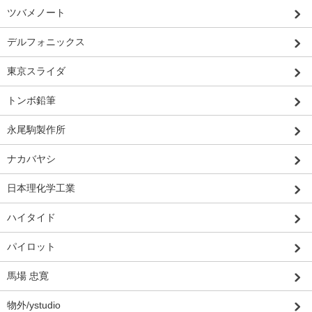
ツバメノート
デルフォニックス
東京スライダ
トンボ鉛筆
永尾駒製作所
ナカバヤシ
日本理化学工業
ハイタイド
パイロット
馬場 忠寛
物外/ystudio