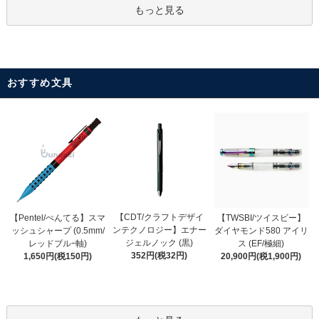
もっと見る
おすすめ文具
【CDT/クラフトデザイ
【Pentel/ぺんてる】スマ
【TWSBI/ツイスビー】
ンテクノロジー】エナー
ッシュシャープ (0.5mm/
ダイヤモンド580 アイリ
ジェルノック (黒)
レッドブルｰ軸)
ス (EF/極細)
352円(税32円)
1,650円(税150円)
20,900円(税1,900円)