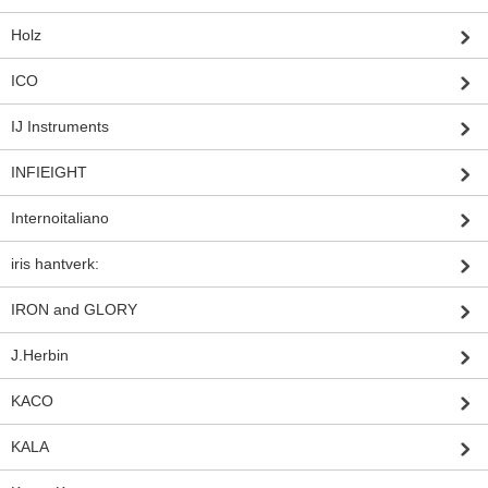
Holz
ICO
IJ Instruments
INFIEIGHT
Internoitaliano
iris hantverk:
IRON and GLORY
J.Herbin
KACO
KALA