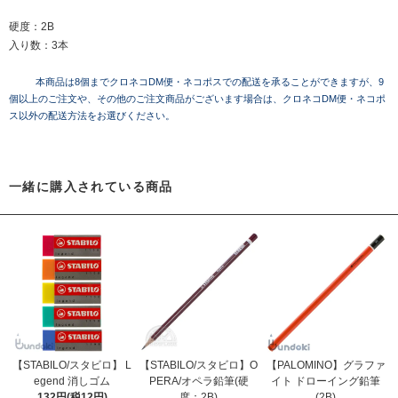
硬度：2B
入り数：3本
本商品は8個までクロネコDM便・ネコポスでの配送を承ることができますが、9
個以上のご注文や、その他のご注文商品がございます場合は、クロネコDM便・ネコポ
ス以外の配送方法をお選びください。
一緒に購入されている商品
【STABILO/スタビロ】 L
【STABILO/スタビロ】O
【PALOMINO】グラファ
egend 消しゴム
PERA/オペラ鉛筆(硬
イト ドローイング鉛筆
132円(税12円)
度：2B)
(2B)