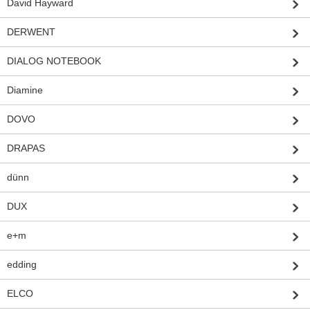
David Hayward
DERWENT
DIALOG NOTEBOOK
Diamine
DOVO
DRAPAS
dünn
DUX
e+m
edding
ELCO