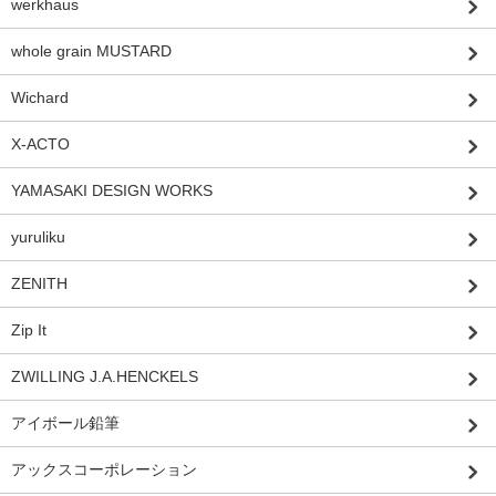
werkhaus
whole grain MUSTARD
Wichard
X-ACTO
YAMASAKI DESIGN WORKS
yuruliku
ZENITH
Zip It
ZWILLING J.A.HENCKELS
アイボール鉛筆
アックスコーポレーション