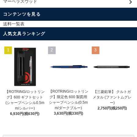
マーベラスウッド
コンテンツを見る
送料一覧表
人気文具ランキング
1
2
3
【ROTRING/ロットリン
【ROTRING/ロットリン
【三菱鉛筆】 クルトガ
グ】限定色 600 製図用
グ】600 ギフトセット
メタル (ファントムグレ
シャープペンシル(0.5m
(シャープペンシル0.5m
ー)
m/ダークブルー)
m/シルバー)
2,750円(税250円)
3,630円(税330円)
6,930円(税630円)