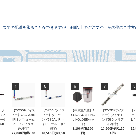
コポスでの配送を承ることができますが、9個以上のご注文や、その他のご注文
。
4
5
6
7
8
 ク
【TWSBI/ツイス
【TWSBI/ツイス
【中島重久堂】T
【TWSBI/ツイス
【K
 (フ
ビー】VAC 700R
ビー】ダイヤモ
SUNAGO (PENC
ビー】ダイヤモ
ェコ
ー)
IRIS/バキューム
ンド580AL R ネ
IL HOLDERセッ
ンド580 クリア
L 
250
700R アイリス
イビーブルー (F/
ト)
(F/細字)
(M/中字)
細字)
2,200円(税200
13,200円(税1,20
15
22,000円(税2,00
16,500円(税1,50
円)
0円)