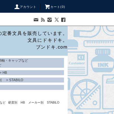
アカウント
カート(
0
)
の定番文具を販売しています。
文具にドキドキ。
ブンドキ.com
助軸・キャップなど
ど
>
HB
別
>
STABILO
など
硬度別
HB
メーカー別
STABILO