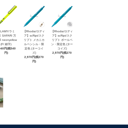
LAMY/ラミ
【Rhodia/ロディ
【Rhodia/ロディ
】SAFARI 万
ア】scRipt/スク
ア】scRipt/スク
 neonyellow
リプト メカニカ
リプト ボールペ
(F/ 細字)
ルペンシル・限
ン・限定色 (ター
940円(税540
定色 (ターコイ
コイズ)
円)
ズ)
2,970円(税270
2,970円(税270
円)
円)