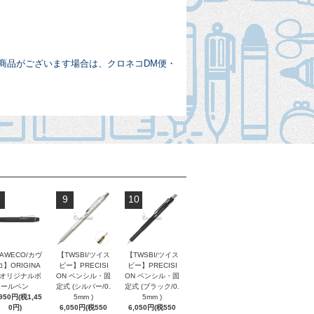
商品がございます場合は、クロネコDM便・
9
10
AWECO/カヴ
【TWSBI/ツイス
【TWSBI/ツイス
】ORIGINA
ビー】PRECISI
ビー】PRECISI
/ オリジナルボ
ON ペンシル・固
ON ペンシル・固
ールペン
定式 (シルバー/0.
定式 (ブラック/0.
,950円(税1,45
5mm )
5mm )
0円)
6,050円(税550
6,050円(税550