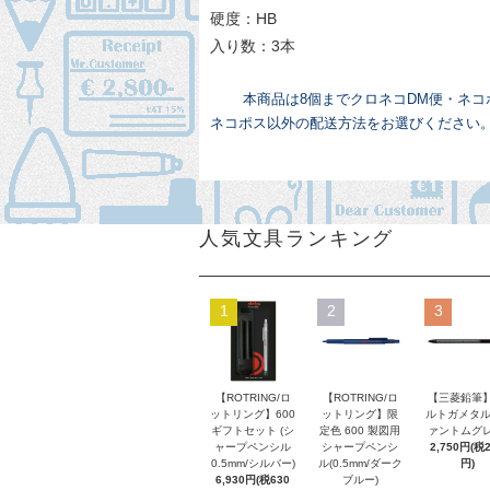
硬度：HB
入り数：3本
本商品は8個までクロネコDM便・ネ
ネコポス以外の配送方法をお選びください
人気文具ランキング
1
2
3
【ROTRING/ロ
【ROTRING/ロ
【三菱鉛筆】
ットリング】600
ットリング】限
ルトガメタル
ギフトセット (シ
定色 600 製図用
ァントムグレ
ャープペンシル
シャープペンシ
2,750円(税
0.5mm/シルバー)
ル(0.5mm/ダーク
円)
6,930円(税630
ブルー)