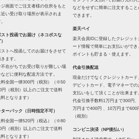
レジ画面でご注文者様の住所をもと
などをせずに簡単に注文すること
に近い受け取り場所が表示されま
できます。
す。
楽天ペイ
ポスト投函でお届け（ネコポスな
楽天会員IDに登録したクレジット
ど）
ード情報で簡単にお支払いができ
ポストへ投函してのお届けをさせて
ポイントも貯まる・使えます。
頂きます。
ご不在がちでお受け取りが難しい場
代金引換配送
合などに便利な配送方法です。
現金だけでなくクレジットカード
送料全国一律300円（税別）（※50
デビットカード、電子マネーでの
00円（税別）以上のご注文で送料
支払いをして頂くことが出来ます
無料となります）
代金引換手数料1万円まで300円、
万円まで400円 、10万円まで600
レターパック（日時指定不可）
（税別）
送料全国一律520円（税込）（※80
00円（税別）以上のご注文で送料
コンビニ決済（NP後払い）
無料となります）