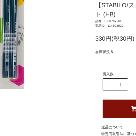
【STABILO/
ト (HB)
品番：B-50707-10
商品ID：114103622
330円(税30円)
在庫状況 6
購入数
返品について
特定商取引法に基づ