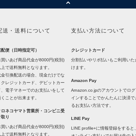
配送・送料について
支払い方法について
宅配便（日時指定可）
クレジットカード
お買いあげ商品代金が8000円(税別)
分割払いやリボ払いもご利用いた
以上で送料無料となります。
けます。
代金引換配送の場合、現金だけでな
Amazon Pay
くクレジットカード、デビットカー
ド、電子マネーでのお支払いをして
Amazon.co.jpのアカウントでログ
頂くことが出来ます。
インすることでかんたんに決済で
るお支払い方法です。
クロネコヤマト営業所・コンビニ受
け取り
LINE Pay
お買いあげ商品代金が8000円(税別)
LINE profile+に情報登録をすると
以上で送料無料となります。
オンライン支払いでお届け先の入