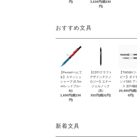
円)
3,630円(税330
円)
おすすめ文具
【Pentel/ぺんて
【CDT/クラフト
【TWSBI/
る】スマッシュ
デザインテクノ
ビー】ダイ
シャープ (0.5m
ロジー】エナー
ンド580 ア
m/レッドブルｰ
ジェルノック
ス (EF/極
軸)
(黒)
20,900円(税1
1,650円(税150
352円(税32円)
0円)
円)
新着文具