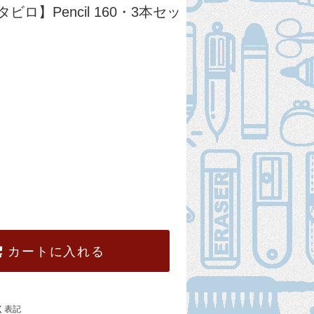
スタビロ】Pencil 160・3本セッ
カートに入れる
く表記