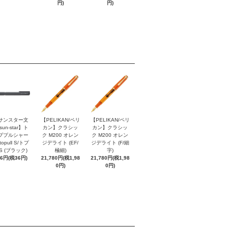
円)
円)
サンスター文
【PELIKAN/ペリ
【PELIKAN/ペリ
sun-star】ト
カン】クラシッ
カン】クラシッ
ププルシャー
ク M200 オレン
ク M200 オレン
topull S/トプ
ジデライト (EF/
ジデライト (F/細
S (ブラック)
極細)
字)
96円(税36円)
21,780円(税1,98
21,780円(税1,98
0円)
0円)