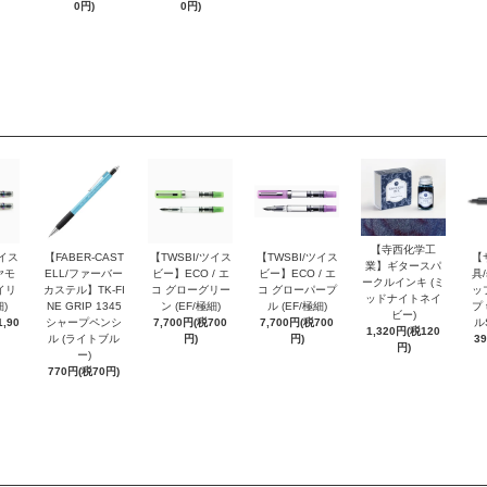
0円)
0円)
【寺西化学工
ツイス
【FABER-CAST
【TWSBI/ツイス
【TWSBI/ツイス
【
業】ギタースパ
ヤモ
ELL/ファーバー
ビー】ECO / エ
ビー】ECO / エ
具/
ークルインキ (ミ
イリ
カステル】TK-FI
コ グローグリー
コ グローパープ
ッ
ッドナイトネイ
細)
NE GRIP 1345
ン (EF/極細)
ル (EF/極細)
プ 
ビー)
,90
シャープペンシ
7,700円(税700
7,700円(税700
ル
1,320円(税120
ル (ライトブル
円)
円)
3
円)
ー)
770円(税70円)