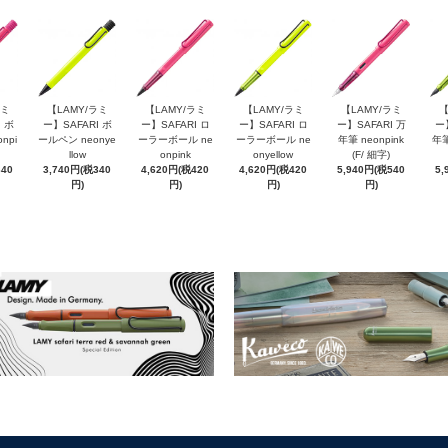
ラミ
【LAMY/ラミ
【LAMY/ラミ
【LAMY/ラミ
【LAMY/ラミ
【
 ボ
ー】SAFARI ボ
ー】SAFARI ロ
ー】SAFARI ロ
ー】SAFARI 万
ー
npi
ールペン neonye
ーラーボール ne
ーラーボール ne
年筆 neonpink
年筆
llow
onpink
onyellow
(F/ 細字)
340
3,740円(税340
4,620円(税420
4,620円(税420
5,940円(税540
5,
円)
円)
円)
円)