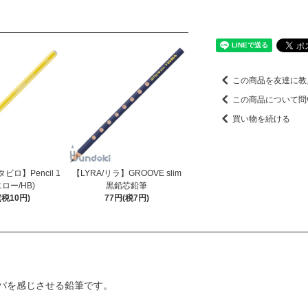
この商品を友達に教
この商品について問
買い物を続ける
タビロ】Pencil 1
【LYRA/リラ】GROOVE slim
エロー/HB)
黒鉛芯鉛筆
(税10円)
77円(税7円)
パを感じさせる鉛筆です。