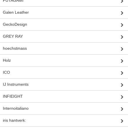
FUTAGAMI
Galen Leather
GeckoDesign
GREY RAY
hoechstmass
Holz
ICO
IJ Instruments
INFIEIGHT
Internoitaliano
iris hantverk: