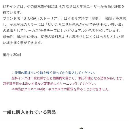
顔料インクは、その耐水性や目詰まりの なさは万年筆ユーザーから高い評価を
得ています。
ブランド名「STORiA（ストーリア）」はイタリア語で「歴史」「物語」を意味
し、それぞれのカラーには「幼いころに見た色あざやかで色褪 せない思い出」
の象徴として“サーカス”をモチーフにしたビジュアルと色名を冠しています。
耐光性、耐水性に優れ、従来の染料系よりも裏移りしにくくはっきりとした濃
い線を描く事ができます。
備考：20ml
ご使用の際はインク瓶を軽く振ってから吸入してください。
顔料インクは一度乾燥すると機構内で固まり、筆記不能となる恐れがあります。
万年筆首部を水洗いするなど定期的にクリーニングしてください。
本商品はクロネコDM便・ネコポスでの配送を承ることができません。
一緒に購入されている商品