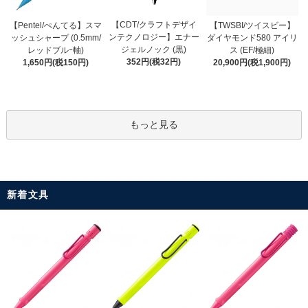
【CDT/クラフトデザイ
【Pentel/ぺんてる】スマ
【TWSBI/ツイスビー】
ンテクノロジー】エナー
ッシュシャープ (0.5mm/
ダイヤモンド580 アイリ
ジェルノック (黒)
レッドブルｰ軸)
ス (EF/極細)
352円(税32円)
1,650円(税150円)
20,900円(税1,900円)
もっと見る
新着文具