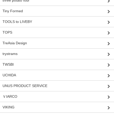
three potato four
Tiny Formed
TOOLS to LIVEBY
TOPS
TreAsia Design
trystrams
TWSBI
UCHIDA
UNUS PRODUCT SERVICE
ＶIARCO
VIKING