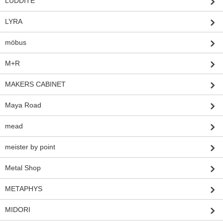
LUDDITE
LYRA
möbus
M+R
MAKERS CABINET
Maya Road
mead
meister by point
Metal Shop
METAPHYS
MIDORI