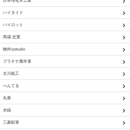
日本理化学工業
ハイタイド
パイロット
馬場 忠寛
物外/ystudio
プラチナ萬年筆
古川紙工
ぺんてる
丸善
水縞
三菱鉛筆