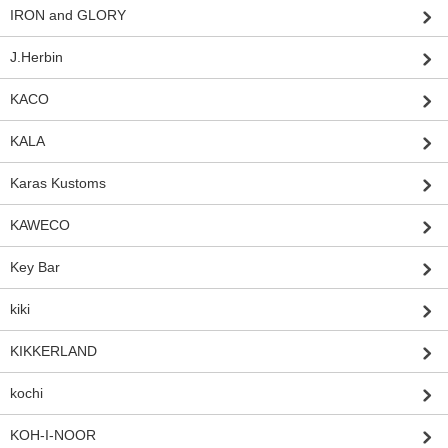
IRON and GLORY
J.Herbin
KACO
KALA
Karas Kustoms
KAWECO
Key Bar
kiki
KIKKERLAND
kochi
KOH-I-NOOR