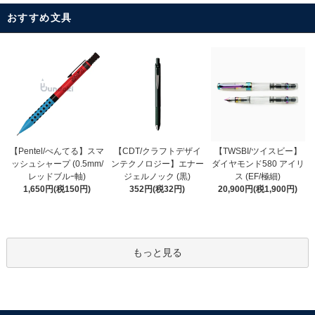
おすすめ文具
【CDT/クラフトデザイ
【Pentel/ぺんてる】スマ
【TWSBI/ツイスビー】
ンテクノロジー】エナー
ッシュシャープ (0.5mm/
ダイヤモンド580 アイリ
ジェルノック (黒)
レッドブルｰ軸)
ス (EF/極細)
352円(税32円)
1,650円(税150円)
20,900円(税1,900円)
もっと見る