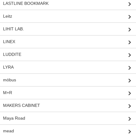
LASTLINE BOOKMARK
Leitz
LIHIT LAB.
LINEX
LUDDITE
LYRA
möbus
M+R
MAKERS CABINET
Maya Road
mead