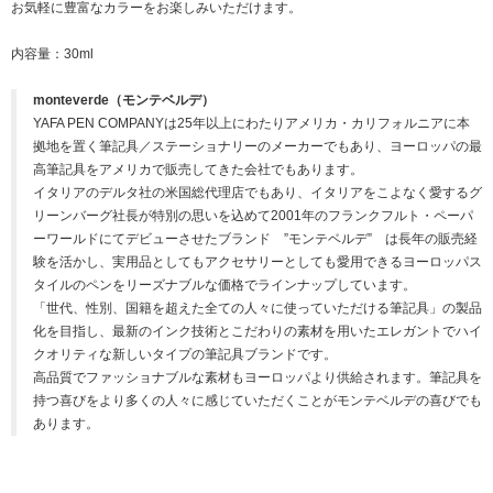
お気軽に豊富なカラーをお楽しみいただけます。
内容量：30ml
monteverde（モンテベルデ）
YAFA PEN COMPANYは25年以上にわたりアメリカ・カリフォルニアに本
拠地を置く筆記具／ステーショナリーのメーカーでもあり、ヨーロッパの最
高筆記具をアメリカで販売してきた会社でもあります。
イタリアのデルタ社の米国総代理店でもあり、イタリアをこよなく愛するグ
リーンバーグ社長が特別の思いを込めて2001年のフランクフルト・ペーパ
ーワールドにてデビューさせたブランド ”モンテベルデ” は長年の販売経
験を活かし、実用品としてもアクセサリーとしても愛用できるヨーロッパス
タイルのペンをリーズナブルな価格でラインナップしています。
「世代、性別、国籍を超えた全ての人々に使っていただける筆記具」の製品
化を目指し、最新のインク技術とこだわりの素材を用いたエレガントでハイ
クオリティな新しいタイプの筆記具ブランドです。
高品質でファッショナブルな素材もヨーロッパより供給されます。筆記具を
持つ喜びをより多くの人々に感じていただくことがモンテベルデの喜びでも
あります。