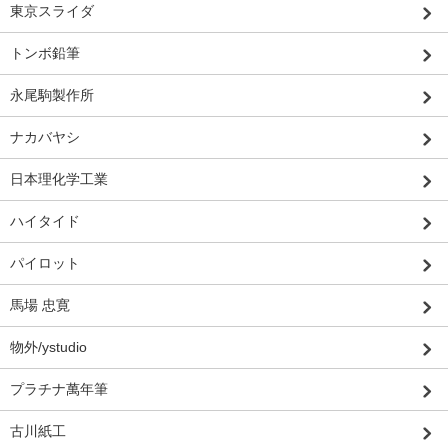
東京スライダ
トンボ鉛筆
永尾駒製作所
ナカバヤシ
日本理化学工業
ハイタイド
パイロット
馬場 忠寛
物外/ystudio
プラチナ萬年筆
古川紙工