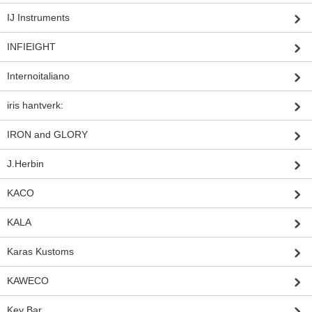
IJ Instruments
INFIEIGHT
Internoitaliano
iris hantverk:
IRON and GLORY
J.Herbin
KACO
KALA
Karas Kustoms
KAWECO
Key Bar