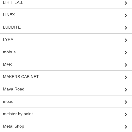
LIHIT LAB.
LINEX
LUDDITE
LYRA
möbus
M+R
MAKERS CABINET
Maya Road
mead
meister by point
Metal Shop