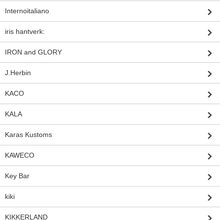
Internoitaliano
iris hantverk:
IRON and GLORY
J.Herbin
KACO
KALA
Karas Kustoms
KAWECO
Key Bar
kiki
KIKKERLAND