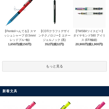
【CDT/クラフトデザイ
【Pentel/ぺんてる】スマ
【TWSBI/ツイスビー】
ンテクノロジー】エナー
ッシュシャープ (0.5mm/
ダイヤモンド580 アイリ
ジェルノック (黒)
レッドブルｰ軸)
ス (EF/極細)
352円(税32円)
1,650円(税150円)
20,900円(税1,900円)
もっと見る
新着文具