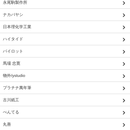
永尾駒製作所
ナカバヤシ
日本理化学工業
ハイタイド
パイロット
馬場 忠寛
物外/ystudio
プラチナ萬年筆
古川紙工
ぺんてる
丸善