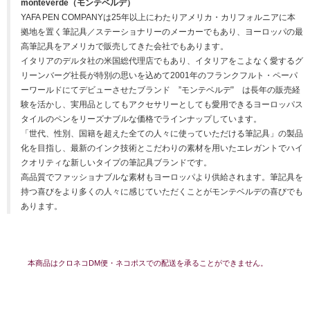
monteverde（モンテベルデ）
YAFA PEN COMPANYは25年以上にわたりアメリカ・カリフォルニアに本
拠地を置く筆記具／ステーショナリーのメーカーでもあり、ヨーロッパの最
高筆記具をアメリカで販売してきた会社でもあります。
イタリアのデルタ社の米国総代理店でもあり、イタリアをこよなく愛するグ
リーンバーグ社長が特別の思いを込めて2001年のフランクフルト・ペーパ
ーワールドにてデビューさせたブランド ”モンテベルデ” は長年の販売経
験を活かし、実用品としてもアクセサリーとしても愛用できるヨーロッパス
タイルのペンをリーズナブルな価格でラインナップしています。
「世代、性別、国籍を超えた全ての人々に使っていただける筆記具」の製品
化を目指し、最新のインク技術とこだわりの素材を用いたエレガントでハイ
クオリティな新しいタイプの筆記具ブランドです。
高品質でファッショナブルな素材もヨーロッパより供給されます。筆記具を
持つ喜びをより多くの人々に感じていただくことがモンテベルデの喜びでも
あります。
本商品はクロネコDM便・ネコポスでの配送を承ることができません。