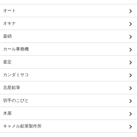
オート
オキナ
嘉硝
カール事務機
釜定
カンダミサコ
北星鉛筆
切手のこびと
木屋
キャメル鉛筆製作所