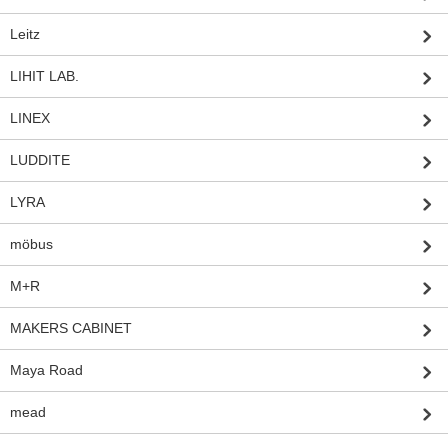
Leitz
LIHIT LAB.
LINEX
LUDDITE
LYRA
möbus
M+R
MAKERS CABINET
Maya Road
mead