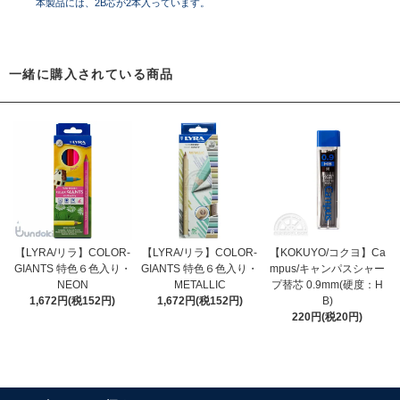
本製品には、2B芯が2本入っています。
一緒に購入されている商品
【LYRA/リラ】COLOR-
【LYRA/リラ】COLOR-
【KOKUYO/コクヨ】Ca
GIANTS 特色６色入り・
GIANTS 特色６色入り・
mpus/キャンパスシャー
NEON
METALLIC
プ替芯 0.9mm(硬度：H
1,672円(税152円)
1,672円(税152円)
B)
220円(税20円)