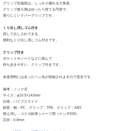
グリップ先端部は、しっかり握れる六角形。
グリップ後ろ側はゆったり持てる円形で、
滑りにくいラバーグリップです。
くり出し消しゴム付き
回して出し入れできる、
便利なくり出し消しゴム付きです。
クリップ付き
ポケットやノートなどに挟んで
持ち歩きやすい、クリップ付きです。
未使用時には尖ったペン先が収納されますので安全です。
備考：ノック式
サイズ：φ10.5×143mm
仕様：パイプスライド
材質：軸：PC、グリップ：TPE、クリップ：ABS
替え消し：コクヨ鉛筆シャープ用（ケシ-P200）
芯径：0.9mm