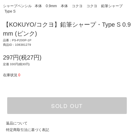
シャープペンシル
本体
0.9mm
本体
コクヨ
コクヨ
鉛筆シャープ
Type S
【KOKUYO/コクヨ】鉛筆シャープ・Type S 0.9
mm (ピンク)
品番：PS-P200P-1P
商品ID：108381279
297円(税27円)
定価 330円(税30円)
在庫状況
0
SOLD OUT
返品について
特定商取引法に基づく表記