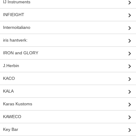
IJ Instruments
INFIEIGHT
Internoitaliano
iris hantverk:
IRON and GLORY
J.Herbin
KACO
KALA
Karas Kustoms
KAWECO
Key Bar