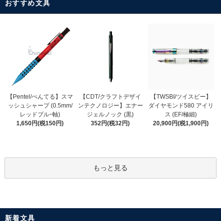
おすすめ文具
【CDT/クラフトデザイ
【Pentel/ぺんてる】スマ
【TWSBI/ツイスビー】
ンテクノロジー】エナー
ッシュシャープ (0.5mm/
ダイヤモンド580 アイリ
ジェルノック (黒)
レッドブルｰ軸)
ス (EF/極細)
352円(税32円)
1,650円(税150円)
20,900円(税1,900円)
もっと見る
新着文具