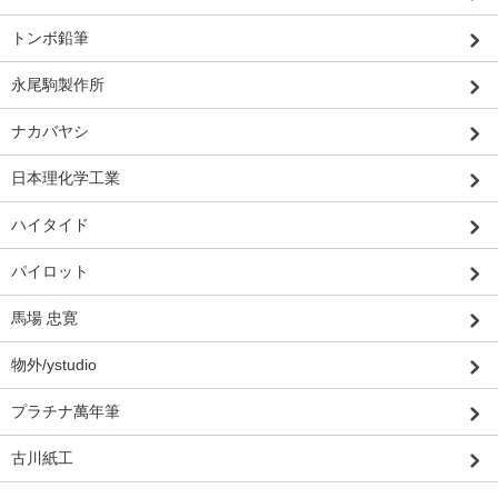
トンボ鉛筆
永尾駒製作所
ナカバヤシ
日本理化学工業
ハイタイド
パイロット
馬場 忠寛
物外/ystudio
プラチナ萬年筆
古川紙工