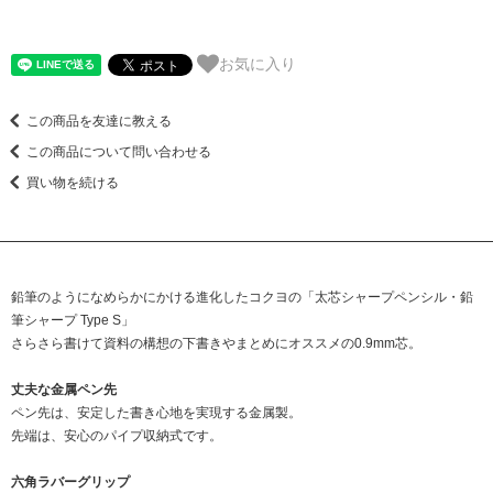
お気に入り
この商品を友達に教える
この商品について問い合わせる
買い物を続ける
鉛筆のようになめらかにかける進化したコクヨの「太芯シャープペンシル・鉛
筆シャープ Type S」
さらさら書けて資料の構想の下書きやまとめにオススメの0.9mm芯。
丈夫な金属ペン先
ペン先は、安定した書き心地を実現する金属製。
先端は、安心のパイプ収納式です。
六角ラバーグリップ