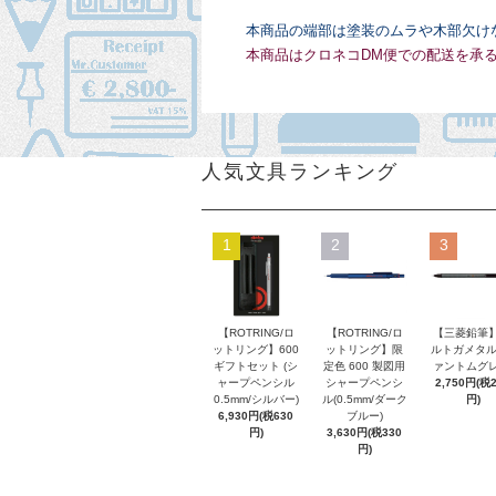
本商品の端部は塗装のムラや木部欠け
本商品はクロネコDM便での配送を承
人気文具ランキング
1
2
3
【ROTRING/ロ
【ROTRING/ロ
【三菱鉛筆】
ットリング】600
ットリング】限
ルトガメタル
ギフトセット (シ
定色 600 製図用
ァントムグレ
ャープペンシル
シャープペンシ
2,750円(税
0.5mm/シルバー)
ル(0.5mm/ダーク
円)
6,930円(税630
ブルー)
円)
3,630円(税330
円)