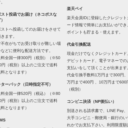
す。
楽天ペイ
ポスト投函でお届け（ネコポスな
楽天会員IDに登録したクレジット
ど）
ード情報で簡単にお支払いができ
ポストへ投函してのお届けをさせて
ポイントも貯まる・使えます。
頂きます。
ご不在がちでお受け取りが難しい場
代金引換配送
合などに便利な配送方法です。
現金だけでなくクレジットカード
送料全国一律300円（税別）（※50
デビットカード、電子マネーでの
00円（税別）以上のご注文で送料
支払いをして頂くことが出来ます
無料となります）
代金引換手数料1万円まで300円、
万円まで400円 、10万円まで600
レターパック（日時指定不可）
（税別）
送料全国一律520円（税込）（※80
00円（税別）以上のご注文で送料
コンビニ決済（NP後払い）
無料となります）
別送される請求書で、LINE Pay、
大手コンビニ・郵便局・銀行のい
MS
れかでお支払下さい。利用限度額