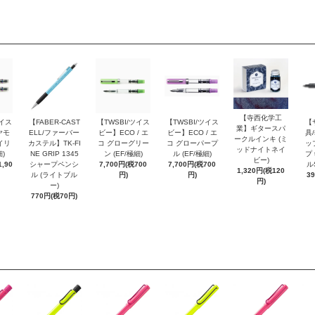
【寺西化学工
ツイス
【FABER-CAST
【TWSBI/ツイス
【TWSBI/ツイス
【
業】ギタースパ
ヤモ
ELL/ファーバー
ビー】ECO / エ
ビー】ECO / エ
具/
ークルインキ (ミ
イリ
カステル】TK-FI
コ グローグリー
コ グローパープ
ッ
ッドナイトネイ
細)
NE GRIP 1345
ン (EF/極細)
ル (EF/極細)
プ 
ビー)
,90
シャープペンシ
7,700円(税700
7,700円(税700
ル
1,320円(税120
ル (ライトブル
円)
円)
3
円)
ー)
770円(税70円)