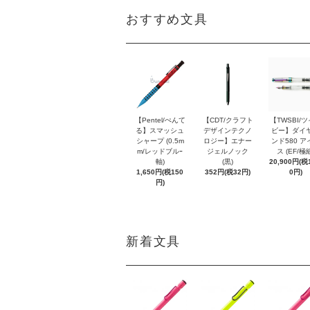
おすすめ文具
【Pentel/ぺんて
【CDT/クラフト
【TWSBI/
る】スマッシュ
デザインテクノ
ビー】ダイ
シャープ (0.5m
ロジー】エナー
ンド580 ア
m/レッドブルｰ
ジェルノック
ス (EF/極
軸)
(黒)
20,900円(税1
1,650円(税150
352円(税32円)
0円)
円)
新着文具