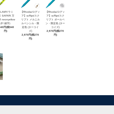
LAMY/ラミ
【Rhodia/ロディ
【Rhodia/ロディ
】SAFARI 万
ア】scRipt/スク
ア】scRipt/スク
 neonyellow
リプト メカニカ
リプト ボールペ
(F/ 細字)
ルペンシル・限
ン・限定色 (ター
940円(税540
定色 (ターコイ
コイズ)
円)
ズ)
2,970円(税270
2,970円(税270
円)
円)