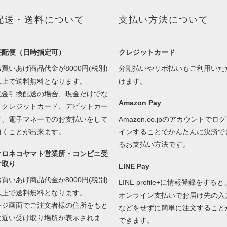
配送・送料について
支払い方法について
宅配便（日時指定可）
クレジットカード
お買いあげ商品代金が8000円(税別)
分割払いやリボ払いもご利用いた
以上で送料無料となります。
けます。
代金引換配送の場合、現金だけでな
Amazon Pay
くクレジットカード、デビットカー
ド、電子マネーでのお支払いをして
Amazon.co.jpのアカウントでログ
頂くことが出来ます。
インすることでかんたんに決済で
るお支払い方法です。
クロネコヤマト営業所・コンビニ受
け取り
LINE Pay
お買いあげ商品代金が8000円(税別)
LINE profile+に情報登録をすると
以上で送料無料となります。
オンライン支払いでお届け先の入
レジ画面でご注文者様の住所をもと
などをせずに簡単に注文すること
に近い受け取り場所が表示されま
できます。