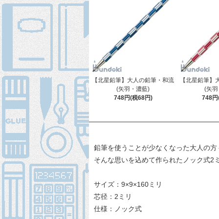
【北星鉛筆】大人の鉛筆・和流
【北星鉛筆】
(矢羽・濃藍)
(矢羽
748円(税68円)
748円
鉛筆を使うことが少なくなった大人の方
そんな思いを込めて作られたノック式2ミ
サイズ：9×9×160ミリ
芯径：2ミリ
仕様：ノック式