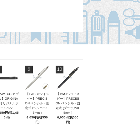
9
10
AWECO/カヴ
【TWSBI/ツイス
【TWSBI/ツイス
】ORIGINA
ビー】PRECISI
ビー】PRECISI
/ オリジナルボ
ON ペンシル・固
ON ペンシル・固
ールペン
定式 (シルバー/0.
定式 (ブラック/0.
,950円(税1,45
5mm )
5mm )
0円)
6,050円(税550
6,050円(税550
円)
円)