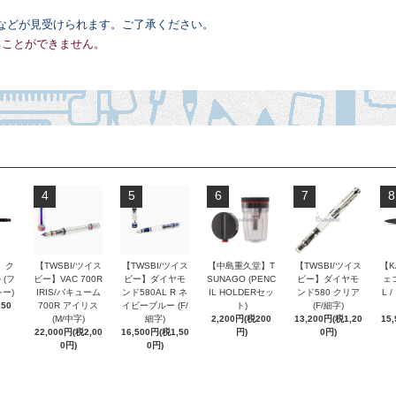
などが見受けられます。ご了承ください。
ることができません。
4
5
6
7
8
 ク
【TWSBI/ツイス
【TWSBI/ツイス
【中島重久堂】T
【TWSBI/ツイス
【K
 (フ
ビー】VAC 700R
ビー】ダイヤモ
SUNAGO (PENC
ビー】ダイヤモ
ェコ
ー)
IRIS/バキューム
ンド580AL R ネ
IL HOLDERセッ
ンド580 クリア
L 
250
700R アイリス
イビーブルー (F/
ト)
(F/細字)
(M/中字)
細字)
2,200円(税200
13,200円(税1,20
15
22,000円(税2,00
16,500円(税1,50
円)
0円)
0円)
0円)