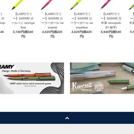
ラミ
【LAMY/ラミ
【LAMY/ラミ
【LAMY/ラミ
【LAMY/ラミ
【
 ボ
ー】SAFARI ボ
ー】SAFARI ロ
ー】SAFARI ロ
ー】SAFARI 万
ー
npi
ールペン neonye
ーラーボール ne
ーラーボール ne
年筆 neonpink
年筆
llow
onpink
onyellow
(F/ 細字)
340
3,740円(税340
4,620円(税420
4,620円(税420
5,940円(税540
5,
円)
円)
円)
円)