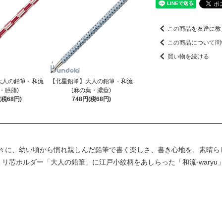
この商品を友達に教
この商品について問
買い物を続ける
大人の鉛筆・和流
【北星鉛筆】大人の鉛筆・和流
・臙脂)
(麻の葉・濃藍)
(税68円)
748円(税68円)
々に、幼い頃から慣れ親しんだ鉛筆で書く楽しさ、書き心地を、素晴ら
リ芯ホルダー「大人の鉛筆」に江戸小紋柄をあしらった「和流-waryu