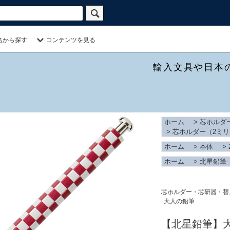
名から探す
コンテンツを見る
輸入文具や日本
ホーム
>
芯ホルダ
>
芯ホルダー（2ミリ
ホーム
>
本体
>
ホーム
>
北星鉛筆
芯ホルダー・芯研器・替
大人の鉛筆
【北星鉛筆】大