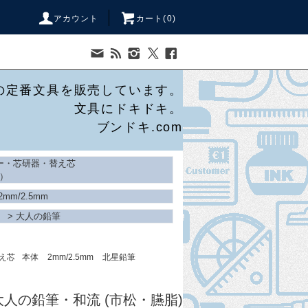
アカウント
カート(
0
)
の定番文具を販売しています。
文具にドキドキ。
ブンドキ.com
ー・芯研器・替え芯
）
2mm/2.5mm
>
大人の鉛筆
え芯
本体
2mm/2.5mm
北星鉛筆
人の鉛筆・和流 (市松・臙脂)