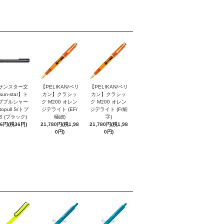
サンスター文
【PELIKAN/ペリ
【PELIKAN/ペリ
sun-star】ト
カン】クラシッ
カン】クラシッ
ププルシャー
ク M200 オレン
ク M200 オレン
topull S/トプ
ジデライト (EF/
ジデライト (F/細
S (ブラック)
極細)
字)
96円(税36円)
21,780円(税1,98
21,780円(税1,98
0円)
0円)