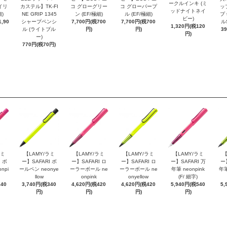
ークルインキ (ミ
イリ
カステル】TK-FI
コ グローグリー
コ グローパープ
ッ
ッドナイトネイ
細)
NE GRIP 1345
ン (EF/極細)
ル (EF/極細)
プ 
ビー)
,90
シャープペンシ
7,700円(税700
7,700円(税700
ル
1,320円(税120
ル (ライトブル
円)
円)
3
円)
ー)
770円(税70円)
ラミ
【LAMY/ラミ
【LAMY/ラミ
【LAMY/ラミ
【LAMY/ラミ
【
 ボ
ー】SAFARI ボ
ー】SAFARI ロ
ー】SAFARI ロ
ー】SAFARI 万
ー
npi
ールペン neonye
ーラーボール ne
ーラーボール ne
年筆 neonpink
年筆
llow
onpink
onyellow
(F/ 細字)
340
3,740円(税340
4,620円(税420
4,620円(税420
5,940円(税540
5,
円)
円)
円)
円)