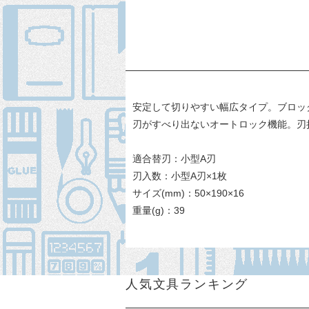
安定して切りやすい幅広タイプ。ブロッ
刃がすべり出ないオートロック機能。刃
適合替刃：小型A刃
刃入数：小型A刃×1枚
サイズ(mm)：50×190×16
重量(g)：39
人気文具ランキング