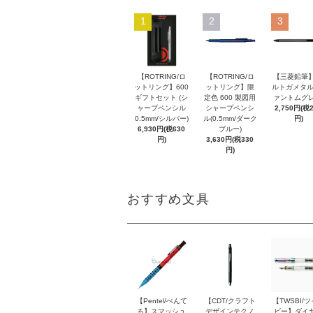
1
2
3
【ROTRING/ロ
【ROTRING/ロ
【三菱鉛筆】
ットリング】600
ットリング】限
ルトガメタル
ギフトセット (シ
定色 600 製図用
ァントムグレ
ャープペンシル
シャープペンシ
2,750円(税
0.5mm/シルバー)
ル(0.5mm/ダーク
円)
6,930円(税630
ブルー)
円)
3,630円(税330
円)
おすすめ文具
【Pentel/ぺんて
【CDT/クラフト
【TWSBI/
る】スマッシュ
デザインテクノ
ビー】ダイ