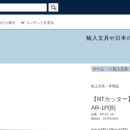
名から探す
コンテンツを見る
輸入文具や日本
ホーム
>
机上文具
机上文具・学用品
【NTカッター
AR-1P(B)
品番：AR-1P（B）
商品ID：107921602