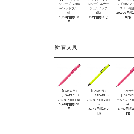
シャープ (0.5m
ロジー】エナー
ンド580 ア
m/レッドブルｰ
ジェルノック
ス (EF/極
軸)
(黒)
20,900円(税1
1,650円(税150
352円(税32円)
0円)
円)
新着文具
【LAMY/ラミ
【LAMY/ラミ
【LAMY/
ー】SAFARI ペ
ー】SAFARI ペ
ー】SAFARI
ンシル neonpink
ンシル neonyello
ールペン neo
3,740円(税340
w
nk
円)
3,740円(税340
3,740円(税
円)
円)