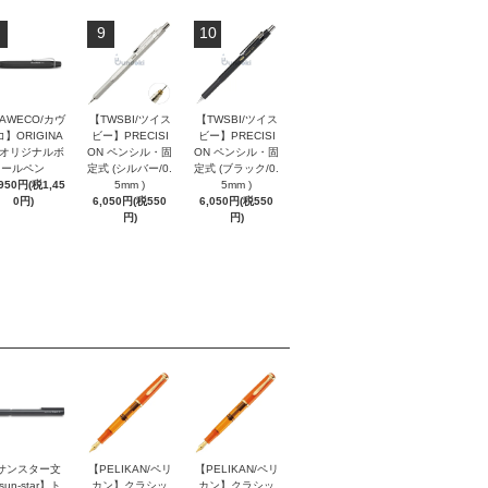
9
10
AWECO/カヴ
【TWSBI/ツイス
【TWSBI/ツイス
】ORIGINA
ビー】PRECISI
ビー】PRECISI
/ オリジナルボ
ON ペンシル・固
ON ペンシル・固
ールペン
定式 (シルバー/0.
定式 (ブラック/0.
,950円(税1,45
5mm )
5mm )
0円)
6,050円(税550
6,050円(税550
円)
円)
サンスター文
【PELIKAN/ペリ
【PELIKAN/ペリ
sun-star】ト
カン】クラシッ
カン】クラシッ