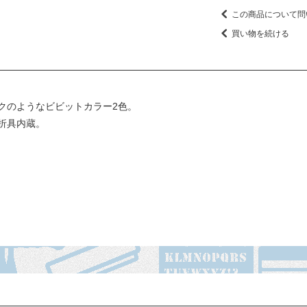
この商品について問
買い物を続ける
クのようなビビットカラー2色。
折具内蔵。