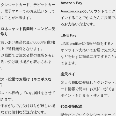
Amazon Pay
くクレジットカード、デビットカー
ド、電子マネーでのお支払いをして
Amazon.co.jpのアカウントでログ
頂くことが出来ます。
インすることでかんたんに決済で
るお支払い方法です。
クロネコヤマト営業所・コンビニ受
け取り
LINE Pay
お買いあげ商品代金が8000円(税別)
LINE profile+に情報登録をすると
以上で送料無料となります。
オンライン支払いでお届け先の入
レジ画面でご注文者様の住所をもと
などをせずに簡単に注文すること
に近い受け取り場所が表示されま
できます。
す。
楽天ペイ
ポスト投函でお届け（ネコポスな
楽天会員IDに登録したクレジット
ど）
ード情報で簡単にお支払いができ
ポストへ投函してのお届けをさせて
ポイントも貯まる・使えます。
頂きます。
ご不在がちでお受け取りが難しい場
代金引換配送
合などに便利な配送方法です。
現金だけでなくクレジットカード