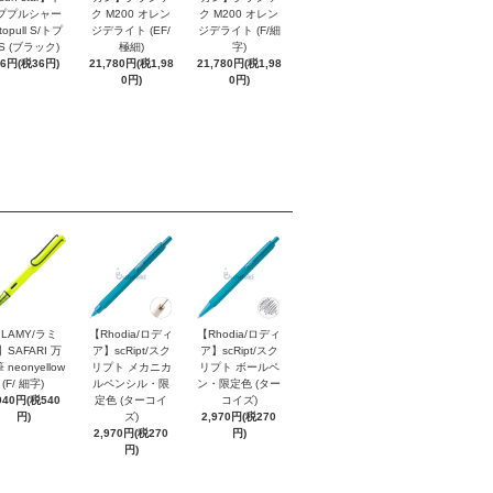
ププルシャー
ク M200 オレン
ク M200 オレン
topull S/トプ
ジデライト (EF/
ジデライト (F/細
S (ブラック)
極細)
字)
96円(税36円)
21,780円(税1,98
21,780円(税1,98
0円)
0円)
LAMY/ラミ
【Rhodia/ロディ
【Rhodia/ロディ
】SAFARI 万
ア】scRipt/スク
ア】scRipt/スク
 neonyellow
リプト メカニカ
リプト ボールペ
(F/ 細字)
ルペンシル・限
ン・限定色 (ター
940円(税540
定色 (ターコイ
コイズ)
円)
ズ)
2,970円(税270
2,970円(税270
円)
円)