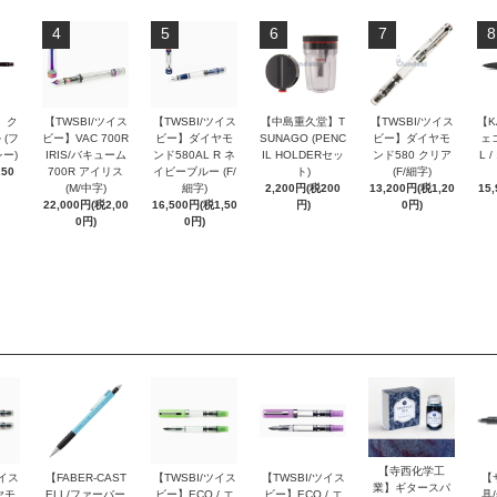
4
5
6
7
8
 ク
【TWSBI/ツイス
【TWSBI/ツイス
【中島重久堂】T
【TWSBI/ツイス
【K
 (フ
ビー】VAC 700R
ビー】ダイヤモ
SUNAGO (PENC
ビー】ダイヤモ
ェコ
ー)
IRIS/バキューム
ンド580AL R ネ
IL HOLDERセッ
ンド580 クリア
L 
250
700R アイリス
イビーブルー (F/
ト)
(F/細字)
(M/中字)
細字)
2,200円(税200
13,200円(税1,20
15
22,000円(税2,00
16,500円(税1,50
円)
0円)
0円)
0円)
【寺西化学工
ツイス
【FABER-CAST
【TWSBI/ツイス
【TWSBI/ツイス
【
業】ギタースパ
ヤモ
ELL/ファーバー
ビー】ECO / エ
ビー】ECO / エ
具/