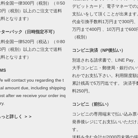
送料全国一律300円（税別）（※50
デビットカード、電子マネーでの
00円（税別）以上のご注文で送料
支払いをして頂くことが出来ます
無料となります）
代金引換手数料1万円まで300円、
万円まで400円 、10万円まで600
レターパック（日時指定不可）
（税別）
送料全国一律520円（税込）（※80
00円（税別）以上のご注文で送料
コンビニ決済（NP後払い）
無料となります）
別送される請求書で、LINE Pay、
大手コンビニ・郵便局・銀行のい
MS
れかでお支払下さい。利用限度額
e will contact you regarding the t
累計残高で5万円迄です。 決済手
tal amount due, including shipping
料250円。
ost after we receive your order inq
ry.
コンビニ（前払い）
コンビニの専用端末で払い込み票
もっと詳しく ＞＞
発券後レジにてお支払いいただけ
す。
送料を含む合計が2000円未満の場