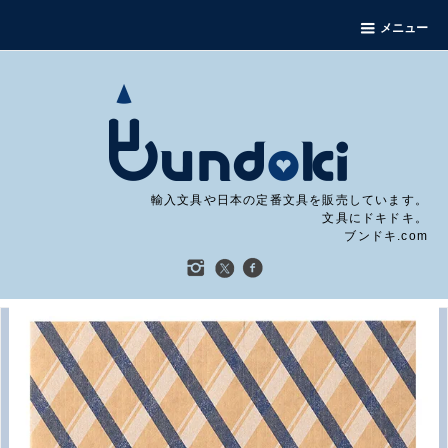
メニュー
輸入文具や日本の定番文具を販売しています。
文具にドキドキ。
ブンドキ.com