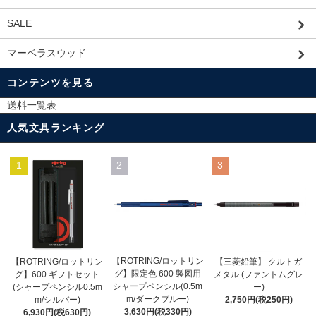
SALE
マーベラスウッド
コンテンツを見る
送料一覧表
人気文具ランキング
1
2
3
【ROTRING/ロットリン
【ROTRING/ロットリン
【三菱鉛筆】 クルトガ
グ】限定色 600 製図用
グ】600 ギフトセット
メタル (ファントムグレ
シャープペンシル(0.5m
(シャープペンシル0.5m
ー)
m/ダークブルー)
m/シルバー)
2,750円(税250円)
3,630円(税330円)
6,930円(税630円)