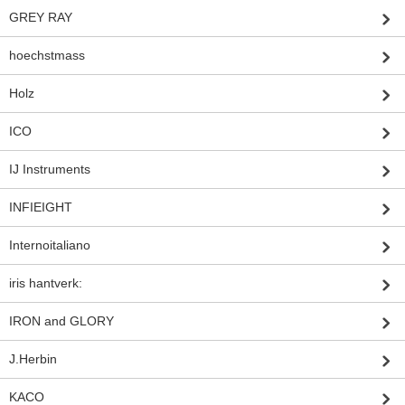
GREY RAY
hoechstmass
Holz
ICO
IJ Instruments
INFIEIGHT
Internoitaliano
iris hantverk:
IRON and GLORY
J.Herbin
KACO