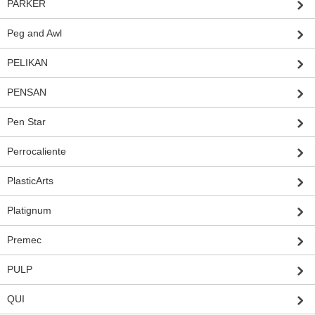
PARKER
Peg and Awl
PELIKAN
PENSAN
Pen Star
Perrocaliente
PlasticArts
Platignum
Premec
PULP
QUI