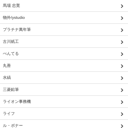
馬場 忠寛
物外/ystudio
プラチナ萬年筆
古川紙工
ぺんてる
丸善
水縞
三菱鉛筆
ライオン事務機
ライフ
ル・ボナー