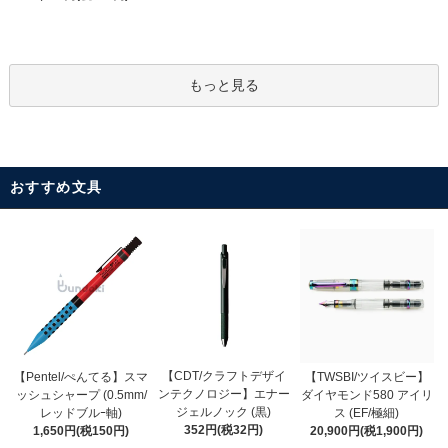
もっと見る
おすすめ文具
【CDT/クラフトデザイ
【Pentel/ぺんてる】スマ
【TWSBI/ツイスビー】
ンテクノロジー】エナー
ッシュシャープ (0.5mm/
ダイヤモンド580 アイリ
ジェルノック (黒)
レッドブルｰ軸)
ス (EF/極細)
352円(税32円)
1,650円(税150円)
20,900円(税1,900円)