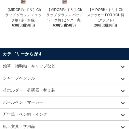
【MIDORI/ミドリ】Ch
【MIDORI/ミドリ】Ch
【MIDORI/ミドリ】Ch
ラップ グラシン チェッ
ラップ グラシン パッチ
ステッカー FOR YOU柄
ク柄 (赤・水色)
ワーク柄 (ピンク・青)
(クラフト)
638円(税58円)
638円(税58円)
286円(税26円)
カテゴリーから探す
鉛筆・補助軸・キャップなど
シャープペンシル
芯ホルダー・芯研器・替え芯
ボールペン・マーカー
万年筆・ペン軸・インク
机上文具・学用品