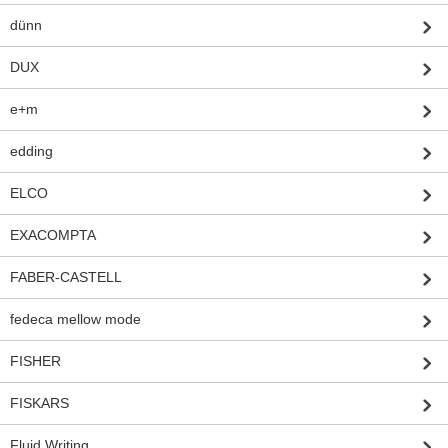
dünn
DUX
e+m
edding
ELCO
EXACOMPTA
FABER-CASTELL
fedeca mellow mode
FISHER
FISKARS
Fluid Writing