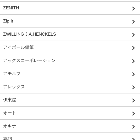
ZENITH
Zip It
ZWILLING J.A.HENCKELS
アイボール鉛筆
アックスコーポレーション
アモルフ
アレックス
伊東屋
オート
オキナ
嘉硝