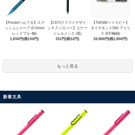
【CDT/クラフトデザイ
【Pentel/ぺんてる】スマ
【TWSBI/ツイスビー】
ンテクノロジー】エナー
ッシュシャープ (0.5mm/
ダイヤモンド580 アイリ
ジェルノック (黒)
レッドブルｰ軸)
ス (EF/極細)
352円(税32円)
1,650円(税150円)
20,900円(税1,900円)
もっと見る
新着文具