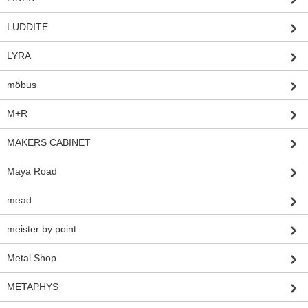
LUDDITE
LYRA
möbus
M+R
MAKERS CABINET
Maya Road
mead
meister by point
Metal Shop
METAPHYS