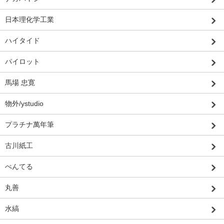
日本理化学工業
ハイタイド
パイロット
馬場 忠寛
物外/ystudio
プラチナ萬年筆
古川紙工
ぺんてる
丸善
水縞