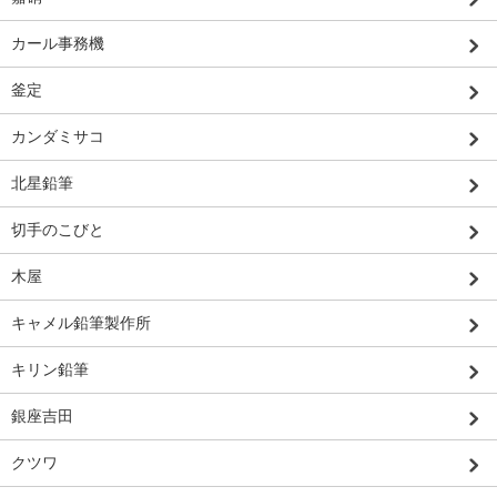
カール事務機
釜定
カンダミサコ
北星鉛筆
切手のこびと
木屋
キャメル鉛筆製作所
キリン鉛筆
銀座吉田
クツワ