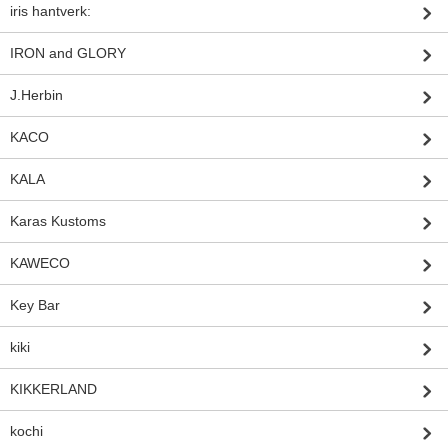
iris hantverk:
IRON and GLORY
J.Herbin
KACO
KALA
Karas Kustoms
KAWECO
Key Bar
kiki
KIKKERLAND
kochi