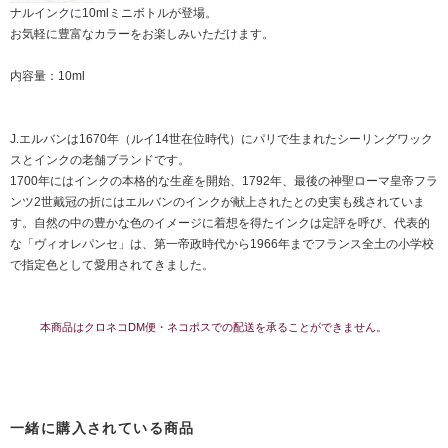
ナルインクに10mlミニボトルが登場。
お気軽に豊富なカラーをお楽しみいただけます。
内容量：10ml
J.エルバンは1670年（ルイ14世在位時代）にパリで生まれたシーリングワック
スとインクの老舗ブランドです。
1700年にはインクの本格的な生産を開始、1792年、最後の神聖ローマ皇帝フラ
ンツ2世戴冠の折にはエルバンのインクが献上されたとの史実も残されていま
す。自然の中の豊かな色のイメージに着想を得たインクは定評を呼び、代表的
な「ヴィオレパンセ」は、第一帝政時代から1966年までフランス全土の小学校
で指定色として愛用されてきました。
本商品はクロネコDM便・ネコポスでの配送を承ることができません。
一緒に購入されている商品