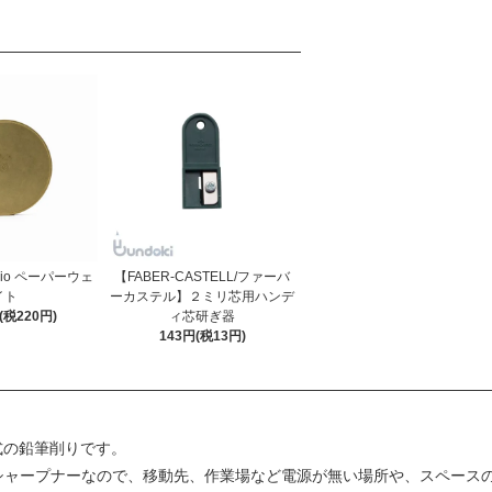
dio ペーパーウェ
【FABER-CASTELL/ファーバ
イト
ーカステル】２ミリ芯用ハンデ
円(税220円)
ィ芯研ぎ器
143円(税13円)
駆動式の鉛筆削りです。
シャープナーなので、移動先、作業場など電源が無い場所や、スペース