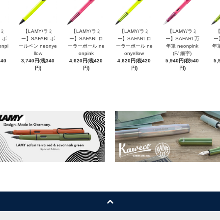
ラミ
【LAMY/ラミ
【LAMY/ラミ
【LAMY/ラミ
【LAMY/ラミ
【
 ボ
ー】SAFARI ボ
ー】SAFARI ロ
ー】SAFARI ロ
ー】SAFARI 万
ー
npi
ールペン neonye
ーラーボール ne
ーラーボール ne
年筆 neonpink
年筆
llow
onpink
onyellow
(F/ 細字)
340
3,740円(税340
4,620円(税420
4,620円(税420
5,940円(税540
5,
円)
円)
円)
円)