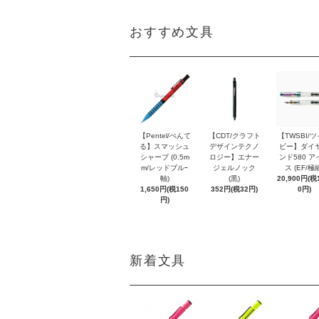
おすすめ文具
【Pentel/ぺんて
【CDT/クラフト
【TWSBI/
る】スマッシュ
デザインテクノ
ビー】ダイ
シャープ (0.5m
ロジー】エナー
ンド580 ア
m/レッドブルｰ
ジェルノック
ス (EF/極
軸)
(黒)
20,900円(税1
1,650円(税150
352円(税32円)
0円)
円)
新着文具