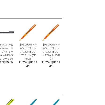
サンスター文
【PELIKAN/ペリ
【PELIKAN/ペリ
sun-star】ト
カン】クラシッ
カン】クラシッ
ププルシャー
ク M200 オレン
ク M200 オレン
topull S/トプ
ジデライト (EF/
ジデライト (F/細
S (ブラック)
極細)
字)
96円(税36円)
21,780円(税1,98
21,780円(税1,98
0円)
0円)