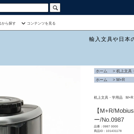
名から探す
コンテンツを見る
輸入文具や日本
ホーム
>
机上文具
ホーム
>
M+R
机上文具・学用品
M+R
【M+R/Mobi
ー/No.0987
品番：0987 0000
商品ID：101431178