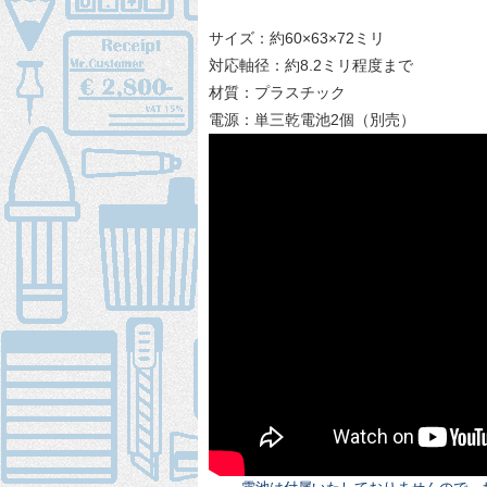
サイズ：約60×63×72ミリ
対応軸径：約8.2ミリ程度まで
材質：プラスチック
電源：単三乾電池2個（別売）