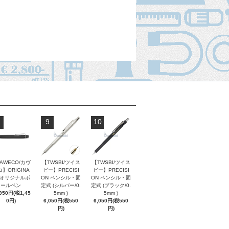
9
10
AWECO/カヴ
【TWSBI/ツイス
【TWSBI/ツイス
】ORIGINA
ビー】PRECISI
ビー】PRECISI
/ オリジナルボ
ON ペンシル・固
ON ペンシル・固
ールペン
定式 (シルバー/0.
定式 (ブラック/0.
,950円(税1,45
5mm )
5mm )
0円)
6,050円(税550
6,050円(税550
円)
円)