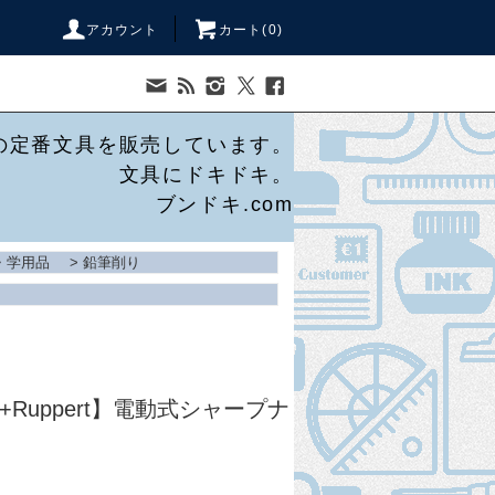
アカウント
カート(
0
)
の定番文具を販売しています。
文具にドキドキ。
ブンドキ.com
・学用品
>
鉛筆削り
us+Ruppert】電動式シャープナ