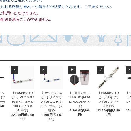
お客様でご用意ください。
思われる微細な擦れ・小傷などが見受けられます。ご了承ください。
ご利用いただけません。
の配送を承ることができません。
4
5
6
7
8
 ク
【TWSBI/ツイス
【TWSBI/ツイス
【中島重久堂】T
【TWSBI/ツイス
【K
 (フ
ビー】VAC 700R
ビー】ダイヤモ
SUNAGO (PENC
ビー】ダイヤモ
ェコ
ー)
IRIS/バキューム
ンド580AL R ネ
IL HOLDERセッ
ンド580 クリア
L 
250
700R アイリス
イビーブルー (F/
ト)
(F/細字)
(M/中字)
細字)
2,200円(税200
13,200円(税1,20
15
22,000円(税2,00
16,500円(税1,50
円)
0円)
0円)
0円)