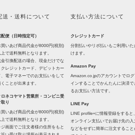
配送・送料について
支払い方法について
宅配便（日時指定可）
クレジットカード
お買いあげ商品代金が8000円(税別)
分割払いやリボ払いもご利用いた
以上で送料無料となります。
けます。
代金引換配送の場合、現金だけでな
Amazon Pay
くクレジットカード、デビットカー
ド、電子マネーでのお支払いをして
Amazon.co.jpのアカウントでログ
頂くことが出来ます。
インすることでかんたんに決済で
るお支払い方法です。
クロネコヤマト営業所・コンビニ受
け取り
LINE Pay
お買いあげ商品代金が8000円(税別)
LINE profile+に情報登録をすると
以上で送料無料となります。
オンライン支払いでお届け先の入
レジ画面でご注文者様の住所をもと
などをせずに簡単に注文すること
に近い受け取り場所が表示されま