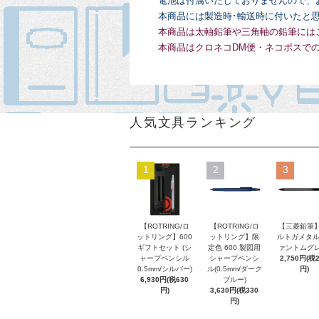
電池は付属いたしておりませんので、
本商品には製造時･輸送時に付いたと
本商品は太軸鉛筆や三角軸の鉛筆には
本商品はクロネコDM便・ネコポスで
人気文具ランキング
1
2
3
【ROTRING/ロ
【ROTRING/ロ
【三菱鉛筆】
ットリング】600
ットリング】限
ルトガメタル
ギフトセット (シ
定色 600 製図用
ァントムグレ
ャープペンシル
シャープペンシ
2,750円(税
0.5mm/シルバー)
ル(0.5mm/ダーク
円)
6,930円(税630
ブルー)
円)
3,630円(税330
円)