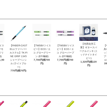
【寺西化学工
ツイス
【FABER-CAST
【TWSBI/ツイス
【TWSBI/ツイス
【
業】ギタースパ
ヤモ
ELL/ファーバー
ビー】ECO / エ
ビー】ECO / エ
具/
ークルインキ (ミ
イリ
カステル】TK-FI
コ グローグリー
コ グローパープ
ッ
ッドナイトネイ
細)
NE GRIP 1345
ン (EF/極細)
ル (EF/極細)
プ 
ビー)
,90
シャープペンシ
7,700円(税700
7,700円(税700
ル
1,320円(税120
ル (ライトブル
円)
円)
3
円)
ー)
770円(税70円)