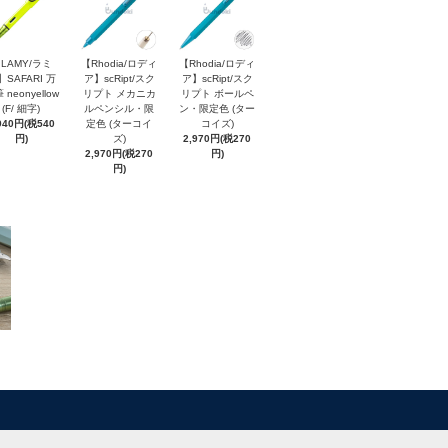
LAMY/ラミ
【Rhodia/ロディ
【Rhodia/ロディ
】SAFARI 万
ア】scRipt/スク
ア】scRipt/スク
 neonyellow
リプト メカニカ
リプト ボールペ
(F/ 細字)
ルペンシル・限
ン・限定色 (ター
940円(税540
定色 (ターコイ
コイズ)
円)
ズ)
2,970円(税270
2,970円(税270
円)
円)