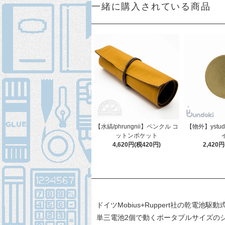
一緒に購入されている商品
【水縞/phrungnii】ペンクル コ
【物外】ystu
ットンポケット
4,620円(税420円)
2,420
ドイツMobius+Ruppert社の乾電池
単三電池2個で動くポータブルサイズの