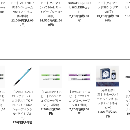
 (フ
ビー】VAC 700R
ビー】ダイヤモ
SUNAGO (PENC
ビー】ダイヤモ
ェコ
ー)
IRIS/バキューム
ンド580AL R ネ
IL HOLDERセッ
ンド580 クリア
L 
250
700R アイリス
イビーブルー (F/
ト)
(F/細字)
(M/中字)
細字)
2,200円(税200
13,200円(税1,20
15
22,000円(税2,00
16,500円(税1,50
円)
0円)
0円)
0円)
【寺西化学工
ツイス
【FABER-CAST
【TWSBI/ツイス
【TWSBI/ツイス
【
業】ギタースパ
ヤモ
ELL/ファーバー
ビー】ECO / エ
ビー】ECO / エ
具/
ークルインキ (ミ
イリ
カステル】TK-FI
コ グローグリー
コ グローパープ
ッ
ッドナイトネイ
細)
NE GRIP 1345
ン (EF/極細)
ル (EF/極細)
プ 
ビー)
,90
シャープペンシ
7,700円(税700
7,700円(税700
ル
1,320円(税120
ル (ライトブル
円)
円)
3
円)
ー)
770円(税70円)