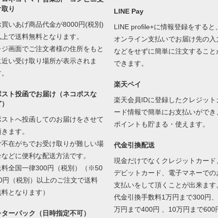
け取り
LINE Pay
お買いあげ商品代金が8000円(税別)
LINE profile+に情報登録をすると
以上で送料無料となります。
オンライン支払いでお届け先の入
レジ画面でご注文者様の住所をもと
などをせずに簡単に注文すること
に近い受け取り場所が表示されま
できます。
す。
楽天ペイ
ポスト投函でお届け（ネコポスな
楽天会員IDに登録したクレジット
ど）
ード情報で簡単にお支払いができ
ポストへ投函してのお届けをさせて
ポイントも貯まる・使えます。
頂きます。
ご不在がちでお受け取りが難しい場
代金引換配送
合などに便利な配送方法です。
現金だけでなくクレジットカード
送料全国一律300円（税別）（※50
デビットカード、電子マネーでの
00円（税別）以上のご注文で送料
支払いをして頂くことが出来ます
無料となります）
代金引換手数料1万円まで300円、
万円まで400円 、10万円まで600
レターパック（日時指定不可）