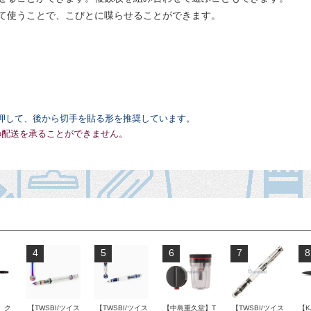
て使うことで、こびとに喋らせることができます。
押して、後から切手を貼る形を推奨しています。
の配送を承ることができません。
4
5
6
7
8
 ク
【TWSBI/ツイス
【TWSBI/ツイス
【中島重久堂】T
【TWSBI/ツイス
【K