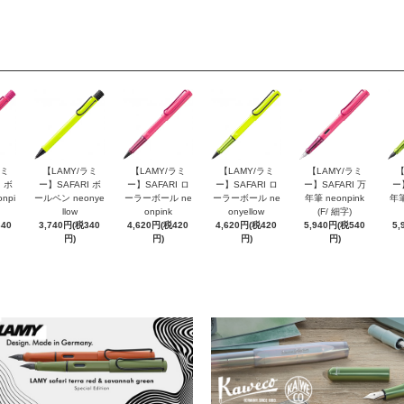
ラミ
【LAMY/ラミ
【LAMY/ラミ
【LAMY/ラミ
【LAMY/ラミ
【
 ボ
ー】SAFARI ボ
ー】SAFARI ロ
ー】SAFARI ロ
ー】SAFARI 万
ー
npi
ールペン neonye
ーラーボール ne
ーラーボール ne
年筆 neonpink
年筆
llow
onpink
onyellow
(F/ 細字)
340
3,740円(税340
4,620円(税420
4,620円(税420
5,940円(税540
5,
円)
円)
円)
円)