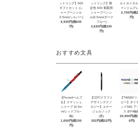
ットリング】600
ットリング】限
ルトガメタル
ギフトセット (シ
定色 600 製図用
ァントムグレ
ャープペンシル
シャープペンシ
2,750円(税
0.5mm/シルバー)
ル(0.5mm/ダーク
円)
6,930円(税630
ブルー)
円)
3,630円(税330
円)
おすすめ文具
【Pentel/ぺんて
【CDT/クラフト
【TWSBI/
る】スマッシュ
デザインテクノ
ビー】ダイ
シャープ (0.5m
ロジー】エナー
ンド580 ア
m/レッドブルｰ
ジェルノック
ス (EF/極
軸)
(黒)
20,900円(税1
1,650円(税150
352円(税32円)
0円)
円)