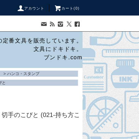
アカウント
カート(
0
)
の定番文具を販売しています。
文具にドキドキ。
ブンドキ.com
>
ハンコ・スタンプ
びと
ure】切手のこびと (021-持ち方こ