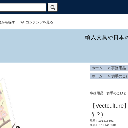
名から探す
コンテンツを見る
輸入文具や日本
ホーム
>
事務用品
ホーム
>
切手のこ
事務用品
切手のこびと
【Vectcult
う？)
品番：101416501
商品ID：101416501