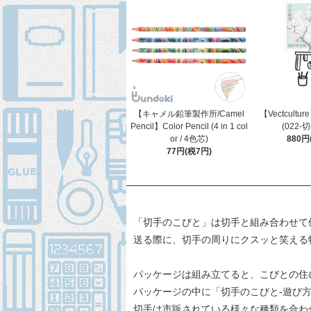
【キャメル鉛筆製作所/Camel
【Vectcult
Pencil】Color Pencil (4 in 1 col
(022-
or / 4色芯)
880円
77円(税7円)
「切手のこびと」は切手と組み合わせて
送る際に、切手の周りにクスッと笑える
パッケージは組み立てると、こびとの住
パッケージの中に「切手のこびと-遊び
切手は市販されている様々な種類を合わ