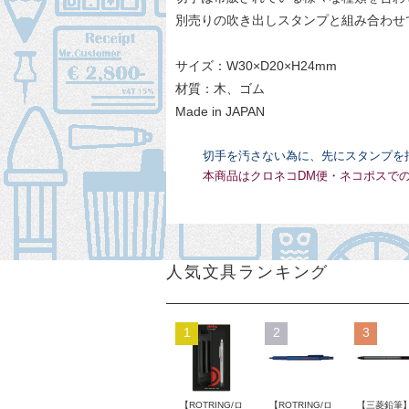
別売りの吹き出しスタンプと組み合わせ
サイズ：W30×D20×H24mm
材質：木、ゴム
Made in JAPAN
切手を汚さない為に、先にスタンプを
本商品はクロネコDM便・ネコポスで
人気文具ランキング
1
2
3
【ROTRING/ロ
【ROTRING/ロ
【三菱鉛筆】