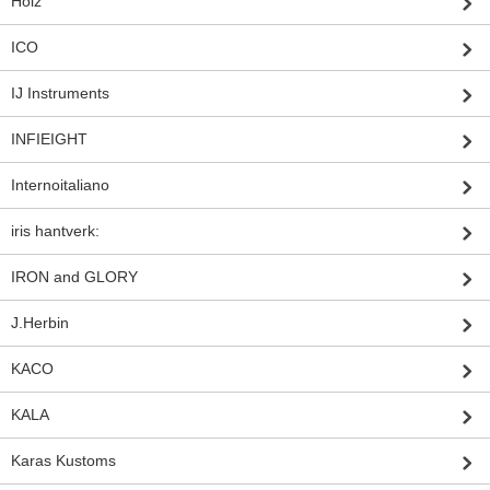
Holz
ICO
IJ Instruments
INFIEIGHT
Internoitaliano
iris hantverk:
IRON and GLORY
J.Herbin
KACO
KALA
Karas Kustoms