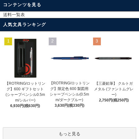
コンテンツを見る
送料一覧表
人気文具ランキング
1
2
3
【ROTRING/ロットリン
【ROTRING/ロットリン
【三菱鉛筆】 クルトガ
グ】限定色 600 製図用
グ】600 ギフトセット
メタル (ファントムグレ
シャープペンシル(0.5m
(シャープペンシル0.5m
ー)
m/ダークブルー)
m/シルバー)
2,750円(税250円)
3,630円(税330円)
6,930円(税630円)
もっと見る