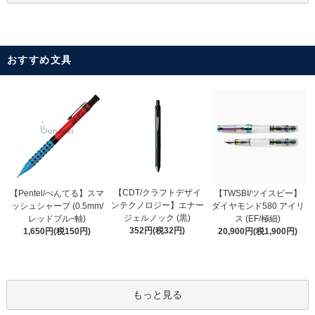
おすすめ文具
【CDT/クラフトデザイ
【Pentel/ぺんてる】スマ
【TWSBI/ツイスビー】
ンテクノロジー】エナー
ッシュシャープ (0.5mm/
ダイヤモンド580 アイリ
ジェルノック (黒)
レッドブルｰ軸)
ス (EF/極細)
352円(税32円)
1,650円(税150円)
20,900円(税1,900円)
もっと見る