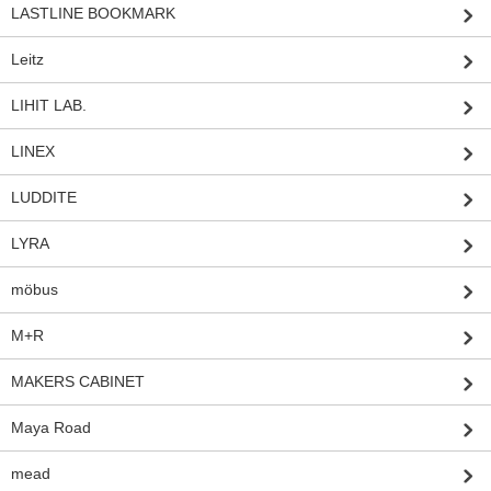
LASTLINE BOOKMARK
Leitz
LIHIT LAB.
LINEX
LUDDITE
LYRA
möbus
M+R
MAKERS CABINET
Maya Road
mead