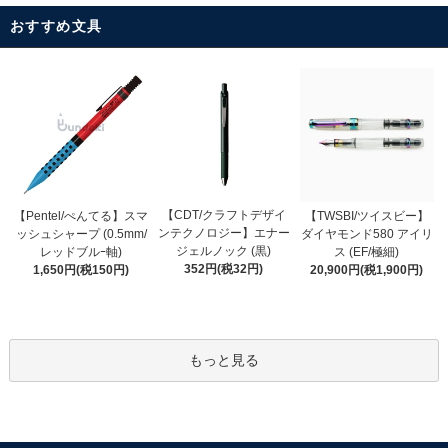
おすすめ文具
【CDT/クラフトデザイ
【Pentel/ぺんてる】スマ
【TWSBI/ツイスビー】
ンテクノロジー】エナー
ッシュシャープ (0.5mm/
ダイヤモンド580 アイリ
ジェルノック (黒)
レッドブルｰ軸)
ス (EF/極細)
352円(税32円)
1,650円(税150円)
20,900円(税1,900円)
もっと見る