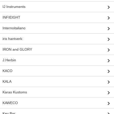
IJ Instruments
INFIEIGHT
Internoitaliano
iris hantverk:
IRON and GLORY
J.Herbin
KACO
KALA
Karas Kustoms
KAWECO
Key Bar