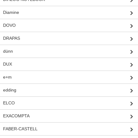
Diamine
DOVO
DRAPAS
dünn
DUX
e+m
edding
ELCO
EXACOMPTA
FABER-CASTELL