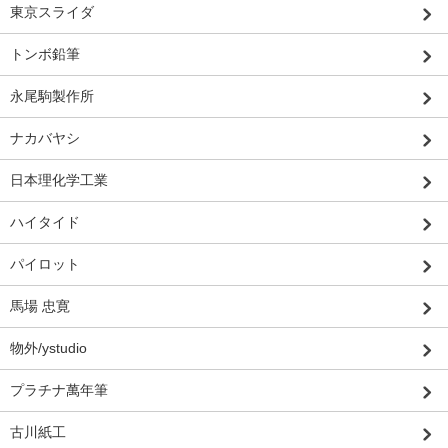
東京スライダ
トンボ鉛筆
永尾駒製作所
ナカバヤシ
日本理化学工業
ハイタイド
パイロット
馬場 忠寛
物外/ystudio
プラチナ萬年筆
古川紙工