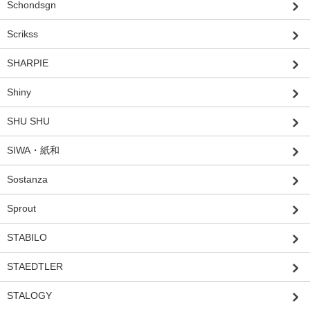
Schondsgn
Scrikss
SHARPIE
Shiny
SHU SHU
SIWA・紙和
Sostanza
Sprout
STABILO
STAEDTLER
STALOGY