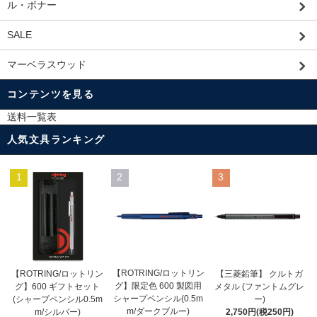
ル・ボナー
SALE
マーベラスウッド
コンテンツを見る
送料一覧表
人気文具ランキング
1
2
3
【ROTRING/ロットリン
【ROTRING/ロットリン
【三菱鉛筆】 クルトガ
グ】限定色 600 製図用
グ】600 ギフトセット
メタル (ファントムグレ
シャープペンシル(0.5m
(シャープペンシル0.5m
ー)
m/ダークブルー)
m/シルバー)
2,750円(税250円)