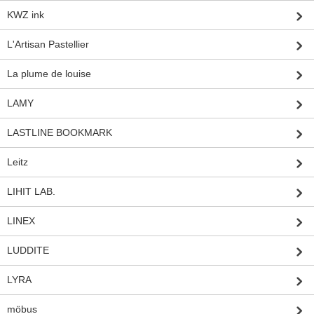
KWZ ink
L'Artisan Pastellier
La plume de louise
LAMY
LASTLINE BOOKMARK
Leitz
LIHIT LAB.
LINEX
LUDDITE
LYRA
möbus