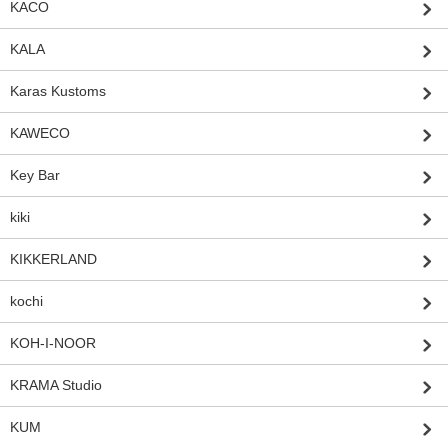
KACO
KALA
Karas Kustoms
KAWECO
Key Bar
kiki
KIKKERLAND
kochi
KOH-I-NOOR
KRAMA Studio
KUM