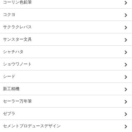
コーリン色鉛筆
コクヨ
サクラクレパス
サンスター文具
シャチハタ
ショウワノート
シード
新工精機
セーラー万年筆
ゼブラ
セメントプロデュースデザイン