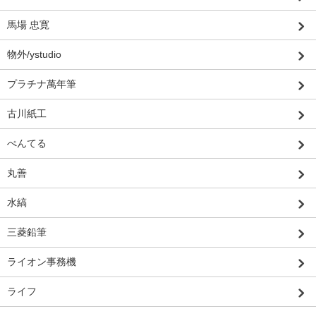
馬場 忠寛
物外/ystudio
プラチナ萬年筆
古川紙工
ぺんてる
丸善
水縞
三菱鉛筆
ライオン事務機
ライフ