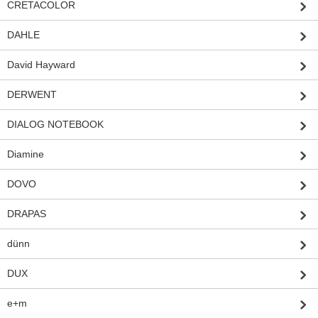
CRETACOLOR
DAHLE
David Hayward
DERWENT
DIALOG NOTEBOOK
Diamine
DOVO
DRAPAS
dünn
DUX
e+m