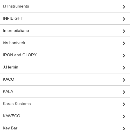
IJ Instruments
INFIEIGHT
Internoitaliano
iris hantverk:
IRON and GLORY
J.Herbin
KACO
KALA
Karas Kustoms
KAWECO
Key Bar