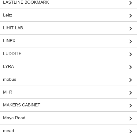
LASTLINE BOOKMARK
Leitz
LIHIT LAB.
LINEX
LUDDITE
LYRA
möbus
M+R
MAKERS CABINET
Maya Road
mead