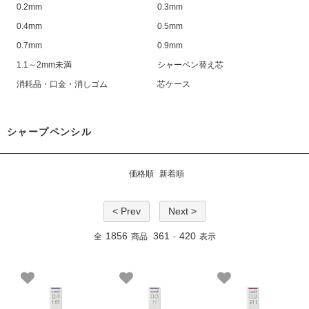
0.2mm
0.3mm
0.4mm
0.5mm
0.7mm
0.9mm
1.1～2mm未満
シャーペン替え芯
消耗品・口金・消しゴム
芯ケース
シャープペンシル
価格順
新着順
< Prev
Next >
1856
361
420
全
商品
-
表示